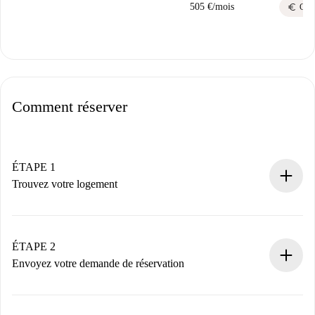
euro
505 €
/
mois
CER
Comment réserver
ÉTAPE 1
Trouvez votre logement
Processus de réservation 100% en ligne.
Logements et Propriétaires vérifiés.
Vous disposez à l’avance de toutes les informations
ÉTAPE 2
nécessaires.
Envoyez votre demande de réservation
Envoyez les informations essentielles sur votre profil et
votre mode de paiement.