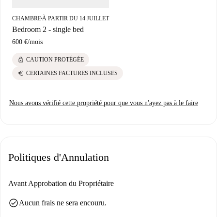
CHAMBRE
À PARTIR DU 14 JUILLET
■
Bedroom 2 - single bed
600 €
/
mois
lock
CAUTION PROTÉGÉE
euro
CERTAINES FACTURES INCLUSES
Nous avons vérifié cette propriété pour que vous n'ayez pas à le faire
Politiques d'Annulation
Avant Approbation du Propriétaire
check_circle
Aucun frais ne sera encouru.