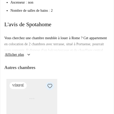
Ascenseur : non
Nombre de salles de bains : 2
L'avis de Spotahome
Vous cherchez une chambre meublée à louer à Rome ? Cet appartement
en colocation de 2 chambres avec terrasse, situé à Portuense, pourrait
vous convenir. Il dispose d'un balcon/terrasse et du chauffage central.
keyboard_arrow_down
Afficher plus
Veuillez noter que des documents sont requis pour la location.
Spotahome a vérifié cette annonce, garantissant ainsi sa qualité et sa
Autres chambres
fiabilité.
Portuense offre un large choix de restaurants à proximité, comme
Macalè Osteria Moderna et da Vittorio a Portuense. Vous trouverez
VÉRIFIÉ
également à quelques pas des établissements tels que le restaurant chinois
Cristallo et des boulangeries italiennes, pour une expérience culinaire
variée.