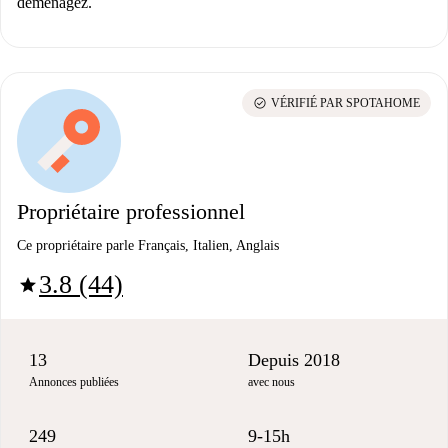
déménagez.
check_circle
VÉRIFIÉ PAR SPOTAHOME
Propriétaire professionnel
Ce propriétaire parle Français, Italien, Anglais
3.8 (44)
star
13
Depuis 2018
Annonces publiées
avec nous
249
9-15h