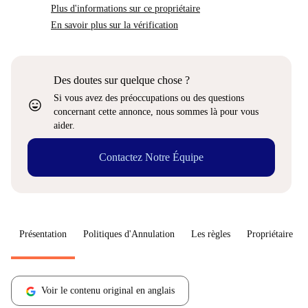
Plus d'informations sur ce propriétaire
En savoir plus sur la vérification
Des doutes sur quelque chose ?
Si vous avez des préoccupations ou des questions
sentiment_very_satisfied
concernant cette annonce, nous sommes là pour vous
aider.
Contactez Notre Équipe
Présentation
Politiques d'Annulation
Les règles
Propriétaire
Voir le contenu original en anglais