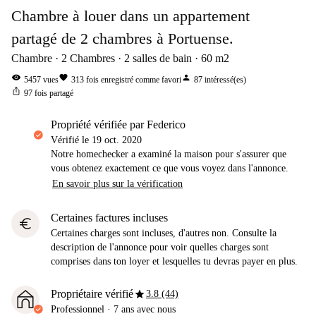
Chambre à louer dans un appartement
partagé de 2 chambres à Portuense.
Chambre
2
Chambres
2
salles de bain
60
m2
visibility
favorite
person
5457
vues
313
fois enregistré comme favori
87
intéressé(es)
ios_share
97
fois partagé
propriété vérifiée par Federico
Vérifié le
19 oct. 2020
Notre homechecker a examiné la maison pour s'assurer que
vous obtenez exactement ce que vous voyez dans l'annonce.
En savoir plus sur la vérification
Certaines factures incluses
euro
Certaines charges sont incluses, d'autres non. Consulte la
description de l'annonce pour voir quelles charges sont
comprises dans ton loyer et lesquelles tu devras payer en plus.
star
Propriétaire vérifié
3.8 (44)
Professionnel
·
7 ans
avec nous