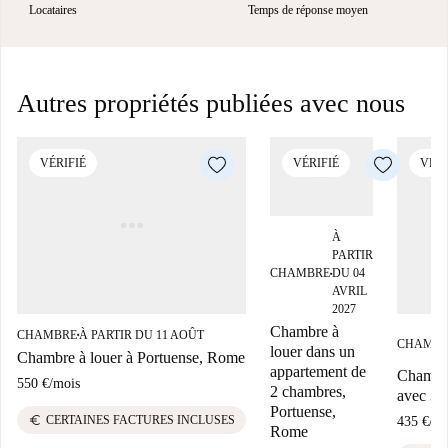
Locataires
Temps de réponse moyen
Autres propriétés publiées avec nous
VÉRIFIÉ
VÉRIFIÉ
VÉRI
À
PARTIR
CHAMBRE
DU 04
■
AVRIL
2027
Chambre à
CHAMBRE
À PARTIR DU 11 AOÛT
■
CHAMB
louer dans un
Chambre à louer à Portuense, Rome
appartement de
Chambre
550 €
/
mois
2 chambres,
avec 3 
Portuense,
euro
CERTAINES FACTURES INCLUSES
435 €
/
mo
Rome