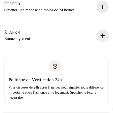
Nous ne vous facturerons rien tant que le propriétaire
ÉTAPE 3
n’aura pas accepté.
Obtenez une réponse en moins de 24 heures
Le propriétaire dispose de 24 heures pour confirmer.
Si accepté, nous vous facturerons et vous mettrons en
contact avec le propriétaire.
ÉTAPE 4
Si refusé : aucun prélèvement et nous vous proposerons
Emménagement
d’autres options.
Accordez avec le propriétaire les détails de votre arrivée,
Documents requis si votre logement est «
Spotahome plus
remise des clés, etc.
».
Spotahome transférera le premier paiement au propriétaire
Pièce d’identité ou Passeport
uniquement si aucun problème n'est signalé.
Justificatif de solvabilité
Domiciliation bancaire
Politique de Vérification 24h
Vous disposez de 24h après l’arrivée pour signaler toute différence
importante entre l’annonce et le logement. Spotahome fera le
nécessaire.