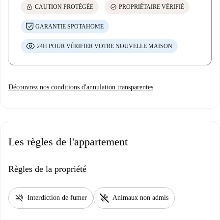
lock
check_circle
CAUTION PROTÉGÉE
PROPRIÉTAIRE VÉRIFIÉ
GARANTIE SPOTAHOME
24H POUR VÉRIFIER VOTRE NOUVELLE MAISON
Découvrez nos conditions d'annulation transparentes
Les règles de l'appartement
Règles de la propriété
smoke_free
pet_supplies
Interdiction de fumer
Animaux non admis