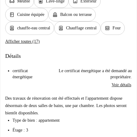
chair
local_laundry_service
image
Meublé
Lave-linge
Extérieur
kitchen
balcony
Cuisine équipée
Balcon ou terrasse
water_heater
water_heater
oven_gen
chauffe-eau central
Chauffage central
Four
Afficher toutes (17)
Détails
certificat
Le certificat énergétique a été demandé au
énergétique
propriétaire.
Voir détails
Des travaux de rénovation ont été effectués et l'appartement dispose
désormais de deux salles de bains, une par chambre. Les photos seront
bientôt disponibles.
Type de bien : appartement
Étage : 3