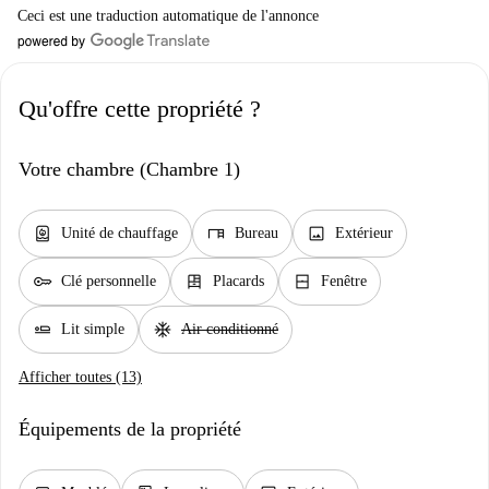
Ceci est une traduction automatique de l'annonce
Qu'offre cette propriété ?
Votre chambre (Chambre 1)
water_heater
desk
image
Unité de chauffage
Bureau
Extérieur
key
dresser
window_closed
Clé personnelle
Placards
Fenêtre
airline_seat_flat
ac_unit
Lit simple
Air conditionné
Afficher toutes (13)
Équipements de la propriété