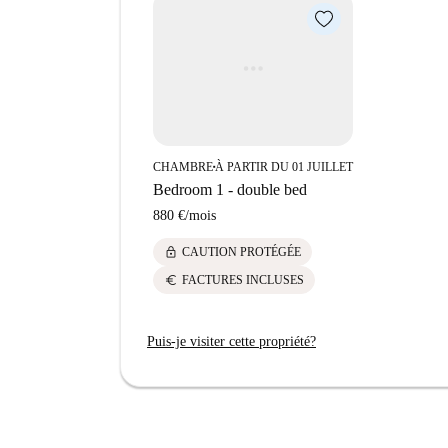
incontournables, ainsi que d'excellents restau
Drink Roma. Le Carrefour Market Piazzale Degli
courses. Les emblématiques sites touristiques Fo
facilement accessibles à proximité.
CHAMBRE
À PARTIR DU 01 JUILLET
■
Bedroom 1 - double bed
880 €
/
mois
lock
CAUTION PROTÉGÉE
euro
FACTURES INCLUSES
Puis-je visiter cette propriété?