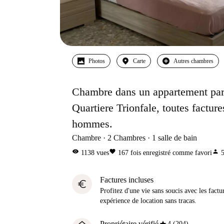
Photos
Carte
Autres chambres
Chambre dans un appartement part
Quartiere Trionfale, toutes factur
hommes.
Chambre
2
Chambres
1
salle de bain
visibility
favorite
person
1138
vues
167
fois enregistré comme favori
Factures incluses
euro
Profitez d'une vie sans soucis avec les factu
expérience de location sans tracas.
Propriétaire vérifié
4 (204)