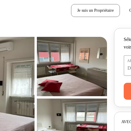
Je suis un Propriétaire
Séle
voir
A
AVEC