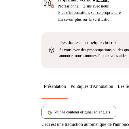
star
Professionnel
·
2 ans
avec nous
Plus d'informations sur ce propriétaire
En savoir plus sur la vérification
Des doutes sur quelque chose ?
sentiment_very_satisfied
Si vous avez des préoccupations ou des que
annonce, nous sommes là pour vous aider.
Présentation
Politiques d'Annulation
Les rè
Voir le contenu original en anglais
Ceci est une traduction automatique de l'annonc