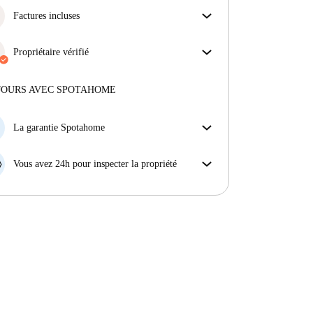
Factures incluses
Profitez d'une vie sans soucis avec les factures
incluses, couvrant le loyer et les services pour une
Propriétaire vérifié
expérience de location sans tracas.
Professionnel
·
2 ans
avec nous
Plus d'informations sur ce propriétaire
JOURS AVEC SPOTAHOME
En savoir plus sur la vérification
La garantie Spotahome
Si le propriétaire annule votre réservation sans
préavis, nous allons soit (A) vous payer une chambre
Vous avez 24h pour inspecter la propriété
d'hôtel et vous aider à trouver un autre logement,
Si le bien ne correspond pas exactement à l'annonce
soit (B) vous rembourser en totalité.
que vous avez vue sur Spotahome, veuillez nous le
faire savoir dans les 24 heures suivant votre arrivée
afin que nous puissions trouver une solution.