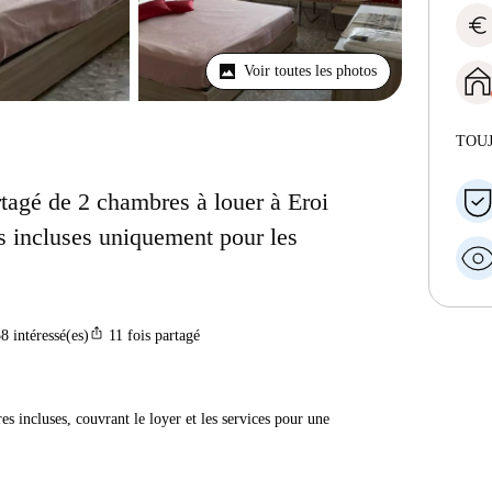
euro
Voir toutes les photos
TOU
agé de 2 chambres à louer à Eroi
es incluses uniquement pour les
ios_share
58
intéressé(es)
11
fois partagé
res incluses, couvrant le loyer et les services pour une