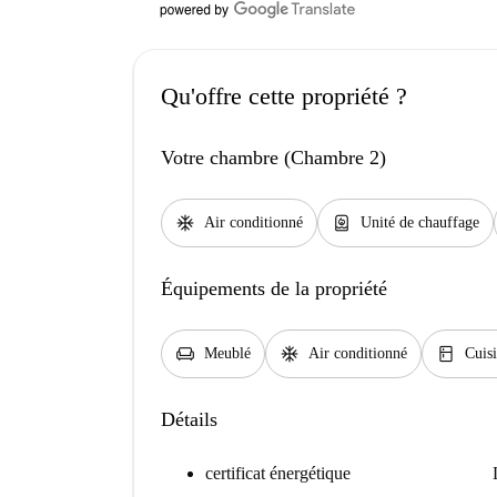
Qu'offre cette propriété ?
Votre chambre (Chambre 2)
ac_unit
water_heater
Air conditionné
Unité de chauffage
Équipements de la propriété
chair
ac_unit
kitchen
Meublé
Air conditionné
Cuis
Détails
certificat énergétique