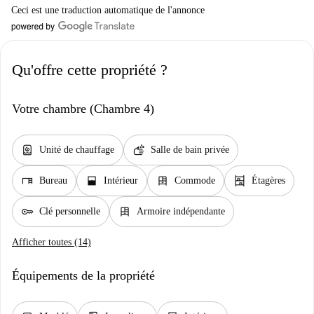
Ceci est une traduction automatique de l'annonce
Qu'offre cette propriété ?
Votre chambre (Chambre 4)
water_heater
soap
Unité de chauffage
Salle de bain privée
desk
window_open
dresser
shelves
Bureau
Intérieur
Commode
Étagères
key
dresser
Clé personnelle
Armoire indépendante
Afficher toutes (14)
Équipements de la propriété