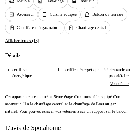
chair
local_laundry_service
window_open
Meublé
Lave-linge
Intérieur
elevator
kitchen
balcony
Ascenseur
Cuisine équipée
Balcon ou terrasse
water_heater
water_heater
Chauffe-eau à gaz naturel
Chauffage central
Afficher toutes (18)
Détails
certificat
Le certificat énergétique a été demandé au
énergétique
propriétaire.
Voir détails
Cet appartement est situé au 5ème étage d'un immeuble équipé d'un
ascenseur. Il a le chauffage central et le chauffage de l'eau au gaz
naturel. Vous pouvez essayer vos vêtements sur un support sur le balcon.
L'avis de Spotahome