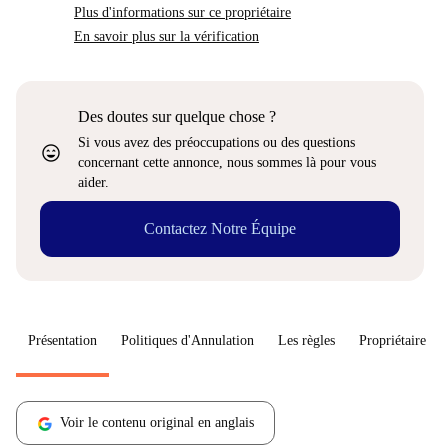
Plus d'informations sur ce propriétaire
En savoir plus sur la vérification
Des doutes sur quelque chose ?
Si vous avez des préoccupations ou des questions
sentiment_very_satisfied
concernant cette annonce, nous sommes là pour vous
aider.
Contactez Notre Équipe
Présentation
Politiques d'Annulation
Les règles
Propriétaire
Voir le contenu original en anglais