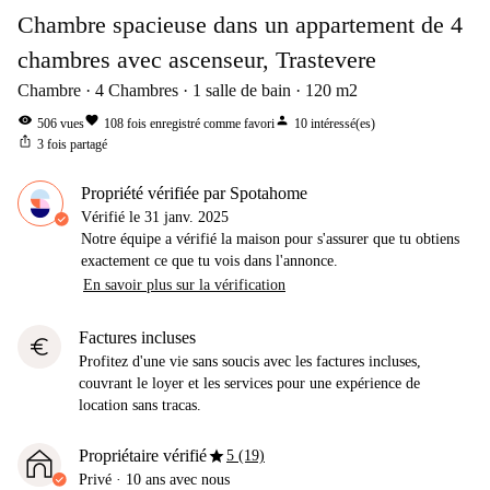
Chambre spacieuse dans un appartement de 4
chambres avec ascenseur, Trastevere
Chambre
4
Chambres
1
salle de bain
120
m2
visibility
favorite
person
506
vues
108
fois enregistré comme favori
10
intéressé(es)
ios_share
3
fois partagé
Propriété vérifiée par Spotahome
Vérifié le
31 janv. 2025
Notre équipe a vérifié la maison pour s'assurer que tu obtiens
exactement ce que tu vois dans l'annonce.
En savoir plus sur la vérification
Factures incluses
euro
Profitez d'une vie sans soucis avec les factures incluses,
couvrant le loyer et les services pour une expérience de
location sans tracas.
star
Propriétaire vérifié
5 (19)
Privé
·
10 ans
avec nous