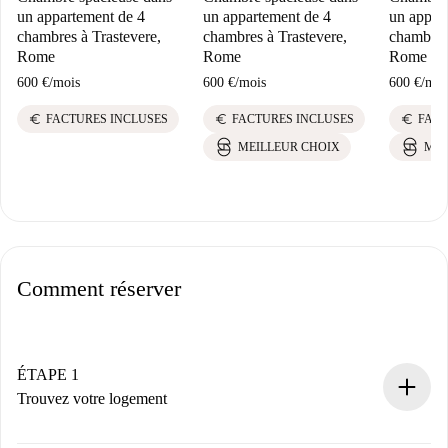
un appartement de 4
un appartement de 4
un appar
chambres à Trastevere,
chambres à Trastevere,
chambres 
Rome
Rome
Rome
600 €
/
mois
600 €
/
mois
600 €
/
moi
euro
euro
euro
FACTURES INCLUSES
FACTURES INCLUSES
FACT
MEILLEUR CHOIX
MEI
Comment réserver
ÉTAPE 1
Trouvez votre logement
Processus de réservation 100% en ligne.