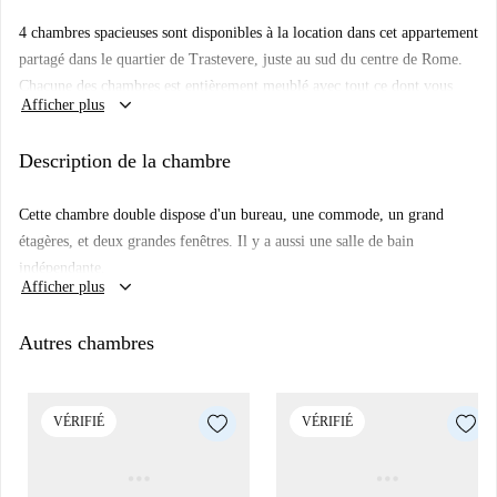
4 chambres spacieuses sont disponibles à la location dans cet appartement
partagé dans le quartier de Trastevere, juste au sud du centre de Rome.
Chacune des chambres est entièrement meublé avec tout ce dont vous
keyboard_arrow_down
Afficher plus
avez besoin pour un séjour confortable, et tous les services publics sont
inclus. La grande salle de bains moderne dispose d'une douche, une
Description de la chambre
baignoire séparée, double évier, et un petit balcon. La cuisine est
entièrement équipée d'une cuisinière 6 feux gaz, four, machine à laver.
Cette chambre double dispose d'un bureau, une commode, un grand
Via Francesco Grimaldi est à seulement 10 minutes à pied de la gare de
étagères, et deux grandes fenêtres. Il y a aussi une salle de bain
Trastevere, et donne accès à certains des meilleurs magasins, restaurants
indépendante.
et vie nocturne de Rome. La région est considérée comme l'un des
keyboard_arrow_down
Afficher plus
endroits les plus recherchés de Rome à vivre, paisible et pittoresque au
cours de la journée et bourdonnant d'activité la nuit.
Autres chambres
VÉRIFIÉ
VÉRIFIÉ