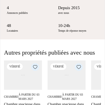
4
Depuis 2015
Annonces publiées
avec nous
48
10-24h
Locataires
Temps de réponse moyen
Autres propriétés publiées avec nous
VÉRIFIÉ
VÉRIFIÉ
VÉRIF
À PARTIR DU 03
À PARTIR DU 03
CHAMBRE
CHAMBRE
CHAMBR
■
■
MARS 2027
MARS 2027
Chambre spacieuse dans
Chambre spacieuse dans
Chambre 