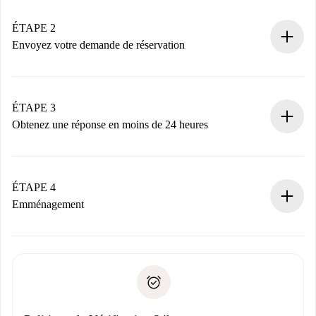
Logements et Propriétaires vérifiés.
Vous disposez à l’avance de toutes les informations
ÉTAPE 2
nécessaires.
Envoyez votre demande de réservation
Envoyez les informations essentielles sur votre profil et
votre mode de paiement.
Nous ne vous facturerons rien tant que le propriétaire
ÉTAPE 3
n’aura pas accepté.
Obtenez une réponse en moins de 24 heures
Le propriétaire dispose de 24 heures pour confirmer.
Si accepté, nous vous facturerons et vous mettrons en
contact avec le propriétaire.
ÉTAPE 4
Si refusé : aucun prélèvement et nous vous proposerons
Emménagement
d’autres options.
Accordez avec le propriétaire les détails de votre arrivée,
Documents requis si votre logement est «
Spotahome plus
remise des clés, etc.
».
Spotahome transférera le premier paiement au propriétaire
Pièce d’identité ou Passeport
uniquement si aucun problème n'est signalé.
Justificatif de solvabilité
Domiciliation bancaire