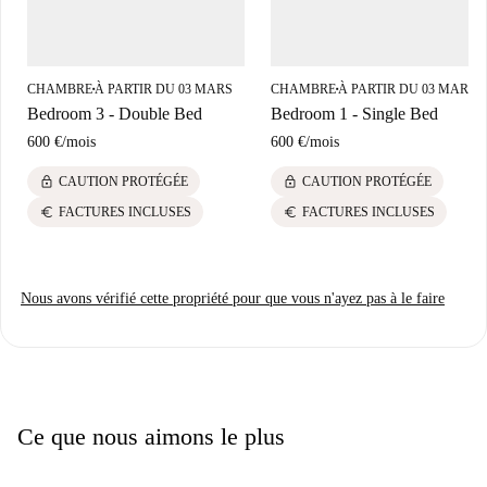
CHAMBRE
À PARTIR DU 03 MARS
CHAMBRE
À PARTIR DU 03 MARS
■
■
Bedroom 3 - Double Bed
Bedroom 1 - Single Bed
600 €
/
mois
600 €
/
mois
lock
lock
CAUTION PROTÉGÉE
CAUTION PROTÉGÉE
euro
euro
FACTURES INCLUSES
FACTURES INCLUSES
Nous avons vérifié cette propriété pour que vous n'ayez pas à le faire
Ce que nous aimons le plus