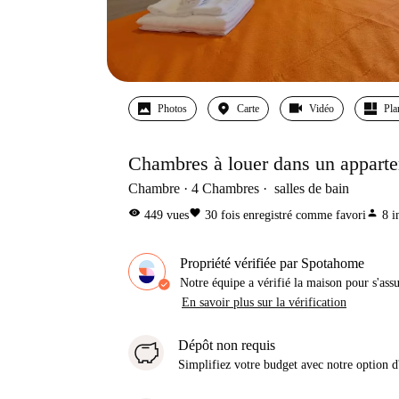
Photos
Carte
Vidéo
Pla
Chambres à louer dans un appart
Chambre
4
Chambres
salles de bain
visibility
favorite
person
449
vues
30
fois enregistré comme favori
8
i
Propriété vérifiée par Spotahome
Notre équipe a vérifié la maison pour s'ass
En savoir plus sur la vérification
Dépôt non requis
Simplifiez votre budget avec notre option