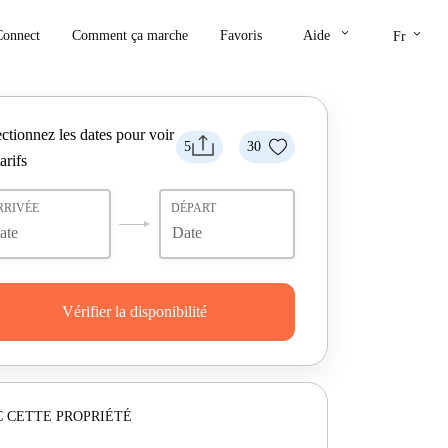
keyboard_arrow_down
keyboard_arrow_down
Connect
Comment ça marche
Favoris
Aide
Fr
ctionnez les dates pour voir
5
30
tarifs
RRIVÉE
DÉPART
Vérifier la disponibilité
 CETTE PROPRIÉTÉ