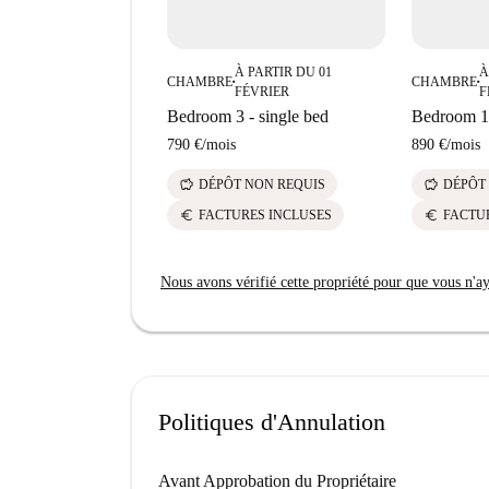
À PARTIR DU 01
À
CHAMBRE
CHAMBRE
■
■
FÉVRIER
F
Bedroom 3 - single bed
Bedroom 1
790 €
/
mois
890 €
/
mois
savings
savings
DÉPÔT NON REQUIS
DÉPÔT
euro
euro
FACTURES INCLUSES
FACTU
Nous avons vérifié cette propriété pour que vous n'aye
Politiques d'Annulation
Avant Approbation du Propriétaire