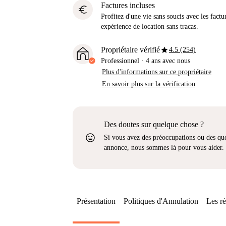
Factures incluses
euro
Profitez d'une vie sans soucis avec les factu
expérience de location sans tracas.
star
Propriétaire vérifié
4.5 (254)
Professionnel
·
4 ans
avec nous
Plus d'informations sur ce propriétaire
En savoir plus sur la vérification
Des doutes sur quelque chose ?
sentiment_very_satisfied
Si vous avez des préoccupations ou des que
annonce, nous sommes là pour vous aider.
Présentation
Politiques d'Annulation
Les rè