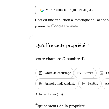
Voir le contenu original en anglais
Ceci est une traduction automatique de l'annonc
Qu'offre cette propriété ?
Votre chambre (Chambre 4)
water_heater
desk
image
Unité de chauffage
Bureau
Ex
dresser
window_closed
airline_seat_flat
Armoire indépendante
Fenêtre
Afficher toutes (13)
Équipements de la propriété