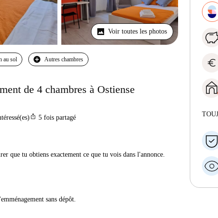
Voir toutes les photos
n au sol
Autres chambres
euro
ement de 4 chambres à Ostiense
TOU
ios_share
ntéressé(es)
5
fois partagé
urer que tu obtiens exactement ce que tu vois dans l'annonce.
 d'emménagement sans dépôt.