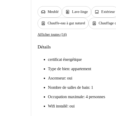
chair
local_laundry_service
image
Meublé
Lave-linge
Extérieur
water_heater
water_heater
Chauffe-eau à gaz naturel
Chauffage c
Afficher toutes (14)
Détails
certificat énergétique
Type de bien: appartement
Ascenseur: oui
Nombre de salles de bain: 1
Occupation maximale: 4 personnes
Wifi installé: oui