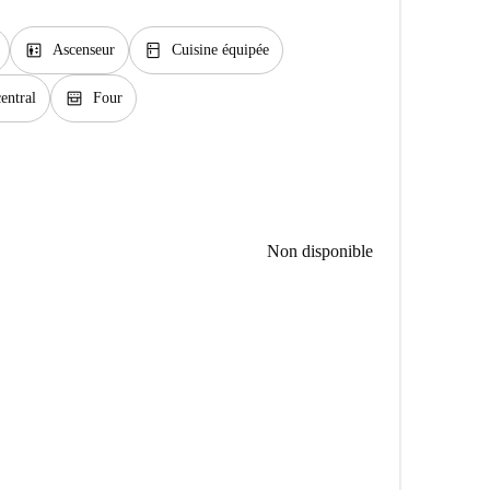
elevator
kitchen
Ascenseur
Cuisine équipée
oven_gen
entral
Four
Non disponible