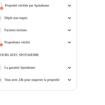
Propriété vérifiée par Spotahome
Notre équipe a vérifié la maison pour s'assurer que tu
obtiens exactement ce que tu vois dans l'annonce.
Dépôt non requis
En savoir plus sur la vérification
Simplifiez votre budget avec notre option
d'emménagement sans dépôt.
Factures incluses
Profitez d'une vie sans soucis avec les factures
incluses, couvrant le loyer et les services pour une
Propriétaire vérifié
expérience de location sans tracas.
Professionnel
·
4 ans
avec nous
Plus d'informations sur ce propriétaire
JOURS AVEC SPOTAHOME
En savoir plus sur la vérification
La garantie Spotahome
Si le propriétaire annule votre réservation sans
préavis, nous allons soit (A) vous payer une chambre
Vous avez 24h pour inspecter la propriété
d'hôtel et vous aider à trouver un autre logement,
Si le bien ne correspond pas exactement à l'annonce
soit (B) vous rembourser en totalité.
que vous avez vue sur Spotahome, veuillez nous le
faire savoir dans les 24 heures suivant votre arrivée
afin que nous puissions trouver une solution.