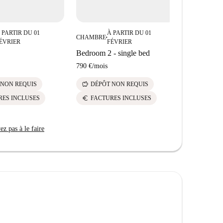
 PARTIR DU 01
À PARTIR DU 01
CHAMBRE
■
ÉVRIER
FÉVRIER
Bedroom 2 - single bed
790 €
/
mois
savings
 NON REQUIS
DÉPÔT NON REQUIS
euro
RES INCLUSES
FACTURES INCLUSES
z pas à le faire