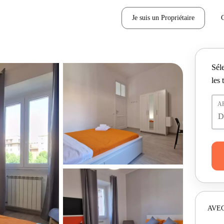
Je suis un Propriétaire
Séle
les 
A
AVEC