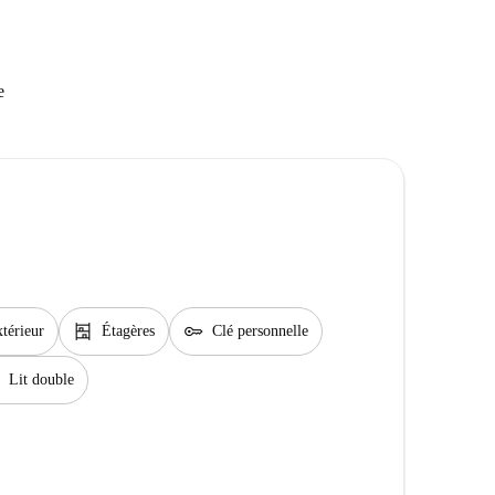
e
shelves
key
térieur
Étagères
Clé personnelle
Lit double