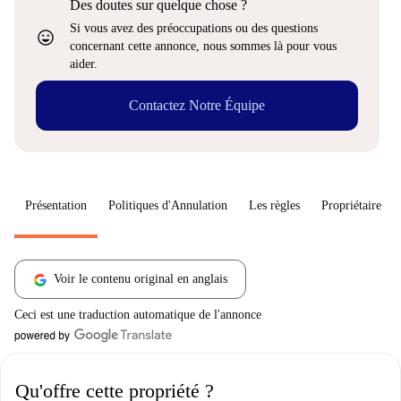
Des doutes sur quelque chose ?
Si vous avez des préoccupations ou des questions
sentiment_very_satisfied
concernant cette annonce, nous sommes là pour vous
aider.
Contactez Notre Équipe
Présentation
Politiques d'Annulation
Les règles
Propriétaire
Voir le contenu original en anglais
Ceci est une traduction automatique de l'annonce
Qu'offre cette propriété ?