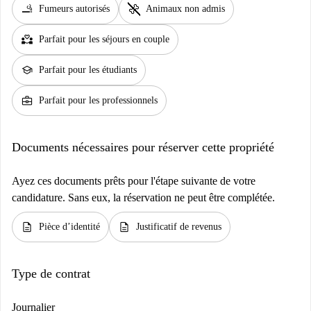
smoking_rooms
pet_supplies
Fumeurs autorisés
Animaux non admis
partner_heart
Parfait pour les séjours en couple
school
Parfait pour les étudiants
business_center
Parfait pour les professionnels
Documents nécessaires pour réserver cette propriété
Ayez ces documents prêts pour l'étape suivante de votre
candidature. Sans eux, la réservation ne peut être complétée.
description
description
Pièce d’identité
Justificatif de revenus
Type de contrat
Journalier