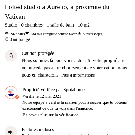
Lofted studio à Aurelio, à proximité du
Vatican
Studio
0
chambres
1
salle de bain
10
m2
visibility
favorite
person
2426
vues
284
fois enregistré comme favori
5
intéressé(es)
ios_share
5
fois partagé
Caution protégée
lock
Nous sommes là pour vous aider ! Si votre propriétaire
ne procède pas au remboursement de votre cation, nous
nous en chargerons.
Plus d'informations
Propriété vérifiée par Spotahome
Vérifié le
12 mai 2021
Notre équipe a vérifié la maison pour s'assurer que tu obtiens
exactement ce que tu vois dans l'annonce.
En savoir plus sur la vérification
Factures incluses
euro