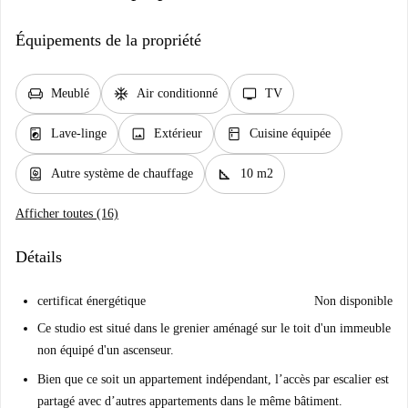
Équipements de la propriété
chair
ac_unit
tv
Meublé
Air conditionné
TV
local_laundry_service
image
kitchen
Lave-linge
Extérieur
Cuisine équipée
water_heater
square_foot
Autre système de chauffage
10 m2
Afficher toutes (16)
Détails
certificat énergétique
Non disponible
Ce studio est situé dans le grenier aménagé sur le toit d'un immeuble
non équipé d'un ascenseur.
Bien que ce soit un appartement indépendant, l’accès par escalier est
partagé avec d’autres appartements dans le même bâtiment.