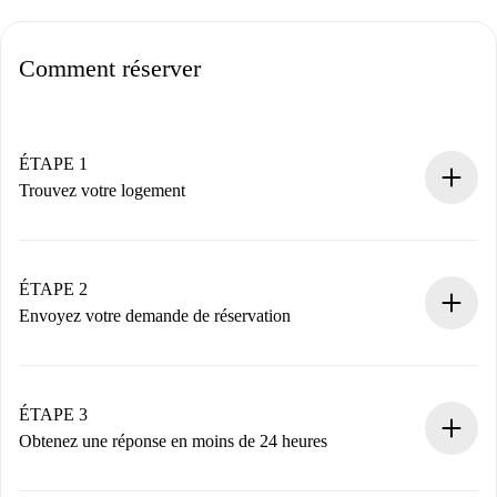
Comment réserver
ÉTAPE 1
Trouvez votre logement
Processus de réservation 100% en ligne.
Logements et Propriétaires vérifiés.
Vous disposez à l’avance de toutes les informations
ÉTAPE 2
nécessaires.
Envoyez votre demande de réservation
Envoyez les informations essentielles sur votre profil et
votre mode de paiement.
Nous ne vous facturerons rien tant que le propriétaire
ÉTAPE 3
n’aura pas accepté.
Obtenez une réponse en moins de 24 heures
Le propriétaire dispose de 24 heures pour confirmer.