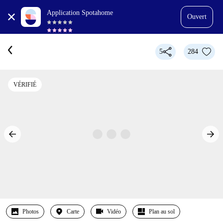
Application Spotahome
Ouvert
5
284
VÉRIFIÉ
Photos
Carte
Vidéo
Plan au sol