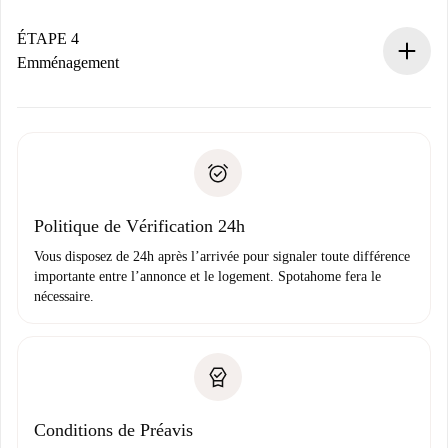
Si accepté, nous vous facturerons et vous mettrons en
contact avec le propriétaire.
ÉTAPE 4
Si refusé : aucun prélèvement et nous vous proposerons
Emménagement
d’autres options.
Accordez avec le propriétaire les détails de votre arrivée,
Documents requis si votre logement est «
Spotahome plus
remise des clés, etc.
».
Spotahome transférera le premier paiement au propriétaire
Pièce d’identité ou Passeport
uniquement si aucun problème n'est signalé.
Justificatif de solvabilité
Domiciliation bancaire
Politique de Vérification 24h
Vous disposez de 24h après l’arrivée pour signaler toute différence
importante entre l’annonce et le logement. Spotahome fera le
nécessaire.
Conditions de Préavis