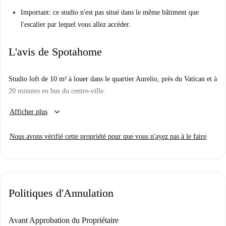
Important
: ce studio n'est pas situé dans le même bâtiment que
l'escalier par lequel vous allez accéder.
L'avis de Spotahome
Studio loft de 10 m² à louer dans le quartier Aurelio, près du Vatican et à
20 minutes en bus du centre-ville.
Bien que compact, l'appartement dispose d'un salon et d'un excellent
keyboard_arrow_down
Afficher plus
espace loft où vous pouvez trouver un lit double confortable.
Le Vatican se trouve à seulement 10 minutes à pied et vous trouverez
Nous avons vérifié cette propriété pour que vous n'ayez pas à le faire
plusieurs boutiques et restaurants dans les environs.
Vous serez à proximité de la gare de Roma San Pietro et de plusieurs
gares routières, offrant un accès facile à d’autres quartiers de la ville.
Politiques d'Annulation
Avant Approbation du Propriétaire