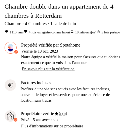
Chambre double dans un appartement de 4
chambres à Rotterdam
Chambre
4
Chambres
1
salle de bain
visibility
favorite
person
ios_share
1113
vues
4
fois enregistré comme favori
10
intéressé(es)
5
fois partagé
Propriété vérifiée par Spotahome
Vérifié le
10 oct. 2023
Notre équipe a vérifié la maison pour s'assurer que tu obtiens
exactement ce que tu vois dans l'annonce.
En savoir plus sur la vérification
Factures incluses
euro
Profitez d'une vie sans soucis avec les factures incluses,
couvrant le loyer et les services pour une expérience de
location sans tracas.
star
Propriétaire vérifié
5 (5)
Privé
·
5 ans
avec nous
Plus d'informations sur ce propriétaire