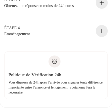
n’aura pas accepté.
Obtenez une réponse en moins de 24 heures
Le propriétaire dispose de 24 heures pour confirmer.
Si accepté, nous vous facturerons et vous mettrons en
contact avec le propriétaire.
ÉTAPE 4
Si refusé : aucun prélèvement et nous vous proposerons
Emménagement
d’autres options.
Accordez avec le propriétaire les détails de votre arrivée,
Documents requis si votre logement est «
Spotahome plus
remise des clés, etc.
».
Spotahome transférera le premier paiement au propriétaire
Pièce d’identité ou Passeport
uniquement si aucun problème n'est signalé.
Justificatif de solvabilité
Domiciliation bancaire
Politique de Vérification 24h
Vous disposez de 24h après l’arrivée pour signaler toute différence
importante entre l’annonce et le logement. Spotahome fera le
nécessaire.