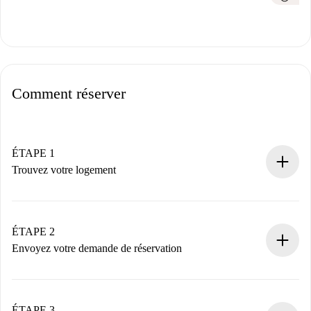
Comment réserver
ÉTAPE 1
Trouvez votre logement
Processus de réservation 100% en ligne.
Logements et Propriétaires vérifiés.
Vous disposez à l’avance de toutes les informations
ÉTAPE 2
nécessaires.
Envoyez votre demande de réservation
Envoyez les informations essentielles sur votre profil et
votre mode de paiement.
Nous ne vous facturerons rien tant que le propriétaire
ÉTAPE 3