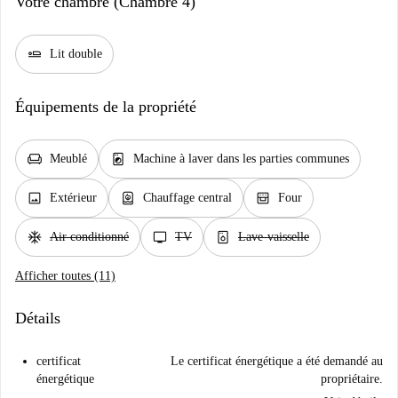
Votre chambre (Chambre 4)
airline_seat_flat
Lit double
Équipements de la propriété
chair
local_laundry_service
Meublé
Machine à laver dans les parties communes
image
water_heater
oven_gen
Extérieur
Chauffage central
Four
ac_unit
tv
dishwasher_gen
Air conditionné
TV
Lave-vaisselle
Afficher toutes (11)
Détails
certificat
Le certificat énergétique a été demandé au
énergétique
propriétaire.