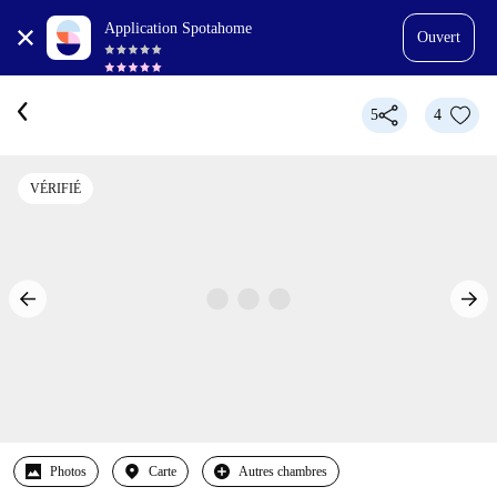
Application Spotahome
Ouvert
5
4
VÉRIFIÉ
Photos
Carte
Autres chambres