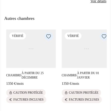
Voir détails
Autres chambres
VÉRIFIÉ
VÉRIFIÉ
À PARTIR DU 25
À PARTIR DU 01
CHAMBRE
CHAMBRE
■
■
DÉCEMBRE
JANVIER
1350 €
/
mois
1350 €
/
mois
lock
lock
CAUTION PROTÉGÉE
CAUTION PROTÉGÉE
euro
euro
FACTURES INCLUSES
FACTURES INCLUSES