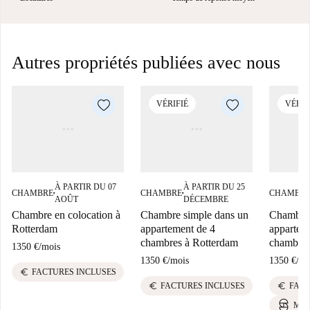
Autres propriétés publiées avec nous
VÉRIFIÉ
VÉRIF
À PARTIR DU 07
À PARTIR DU 25
CHAMBRE
CHAMBRE
CHAMBR
■
■
AOÛT
DÉCEMBRE
Chambre en colocation à
Chambre simple dans un
Chambre 
Rotterdam
appartement de 4
appartem
chambres à Rotterdam
chambres
1350 €
/
mois
1350 €
/
mois
1350 €
/
mo
euro
FACTURES INCLUSES
euro
euro
FACTURES INCLUSES
FACT
MEI