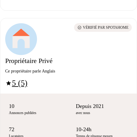
check_circle
VÉRIFIÉ PAR SPOTAHOME
Propriétaire Privé
Ce propriétaire parle Anglais
5 (5)
star
10
Depuis 2021
Annonces publiées
avec nous
72
10-24h
Locataires
Temps de réponse moyen