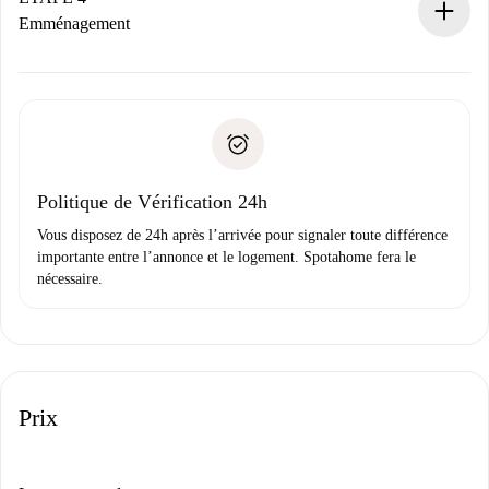
Si refusé : aucun prélèvement et nous vous proposerons
Emménagement
d’autres options.
Accordez avec le propriétaire les détails de votre arrivée,
Documents requis si votre logement est «
Spotahome plus
remise des clés, etc.
».
Spotahome transférera le premier paiement au propriétaire
Pièce d’identité ou Passeport
uniquement si aucun problème n'est signalé.
Justificatif de solvabilité
Domiciliation bancaire
Politique de Vérification 24h
Vous disposez de 24h après l’arrivée pour signaler toute différence
importante entre l’annonce et le logement. Spotahome fera le
nécessaire.
Prix