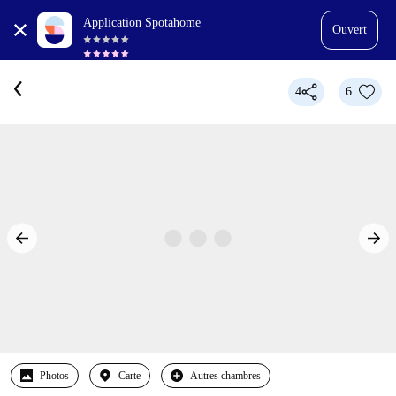
Application Spotahome
Ouvert
4
6
Photos
Carte
Autres chambres