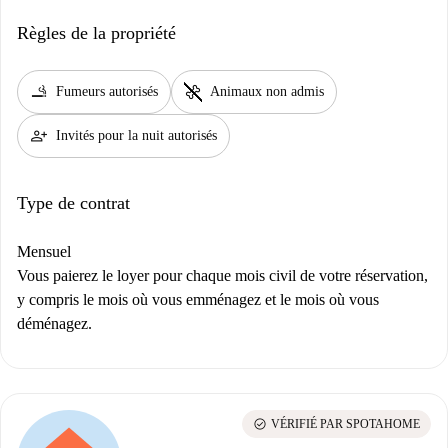
Règles de la propriété
smoking_rooms
pet_supplies
Fumeurs autorisés
Animaux non admis
person_add
Invités pour la nuit autorisés
Type de contrat
Mensuel
Vous paierez le loyer pour chaque mois civil de votre réservation,
y compris le mois où vous emménagez et le mois où vous
déménagez.
check_circle
VÉRIFIÉ PAR SPOTAHOME