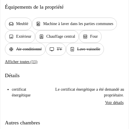
Équipements de la propriété
chair
local_laundry_service
Meublé
Machine à laver dans les parties communes
image
water_heater
oven_gen
Extérieur
Chauffage central
Four
ac_unit
tv
dishwasher_gen
Air conditionné
TV
Lave-vaisselle
Afficher toutes (11)
Détails
certificat
Le certificat énergétique a été demandé au
énergétique
propriétaire.
Voir détails
Autres chambres