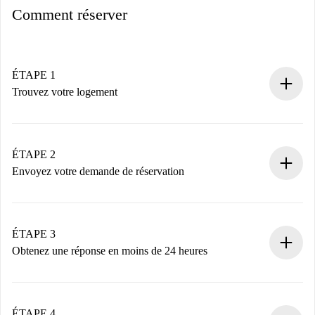
Comment réserver
ÉTAPE 1
Trouvez votre logement
Processus de réservation 100% en ligne.
Logements et Propriétaires vérifiés.
Vous disposez à l’avance de toutes les informations
ÉTAPE 2
nécessaires.
Envoyez votre demande de réservation
Envoyez les informations essentielles sur votre profil et
votre mode de paiement.
Nous ne vous facturerons rien tant que le propriétaire
ÉTAPE 3
n’aura pas accepté.
Obtenez une réponse en moins de 24 heures
Le propriétaire dispose de 24 heures pour confirmer.
Si accepté, nous vous facturerons et vous mettrons en
contact avec le propriétaire.
ÉTAPE 4