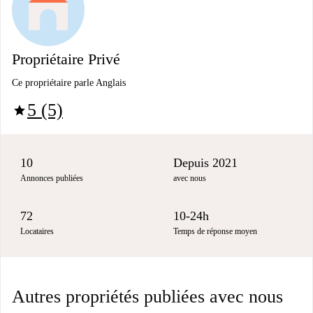
Propriétaire Privé
Ce propriétaire parle Anglais
5 (5)
star
10
Depuis 2021
Annonces publiées
avec nous
72
10-24h
Locataires
Temps de réponse moyen
Autres propriétés publiées avec nous