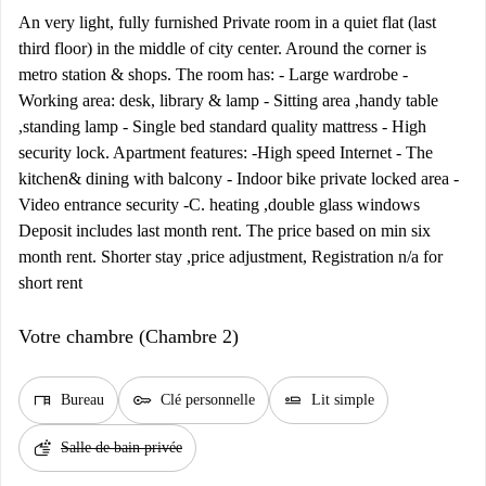
An very light, fully furnished Private room in a quiet flat (last
third floor) in the middle of city center. Around the corner is
metro station & shops. The room has: - Large wardrobe -
Working area: desk, library & lamp - Sitting area ,handy table
,standing lamp - Single bed standard quality mattress - High
security lock. Apartment features: -High speed Internet - The
kitchen& dining with balcony - Indoor bike private locked area -
Video entrance security -C. heating ,double glass windows
Deposit includes last month rent. The price based on min six
month rent. Shorter stay ,price adjustment, Registration n/a for
short rent
Votre chambre (Chambre 2)
desk
key
airline_seat_flat
Bureau
Clé personnelle
Lit simple
soap
Salle de bain privée