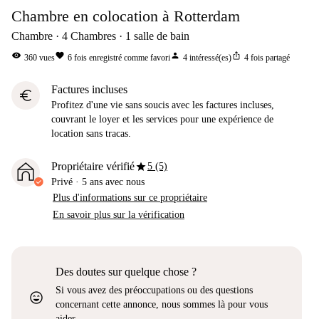
Chambre en colocation à Rotterdam
Chambre
4
Chambres
1
salle de bain
visibility
favorite
person
ios_share
360
vues
6
fois enregistré comme favori
4
intéressé(es)
4
fois partagé
Factures incluses
euro
Profitez d'une vie sans soucis avec les factures incluses,
couvrant le loyer et les services pour une expérience de
location sans tracas.
star
Propriétaire vérifié
5 (5)
Privé
·
5 ans
avec nous
Plus d'informations sur ce propriétaire
En savoir plus sur la vérification
Des doutes sur quelque chose ?
Si vous avez des préoccupations ou des questions
sentiment_very_satisfied
concernant cette annonce, nous sommes là pour vous
aider.