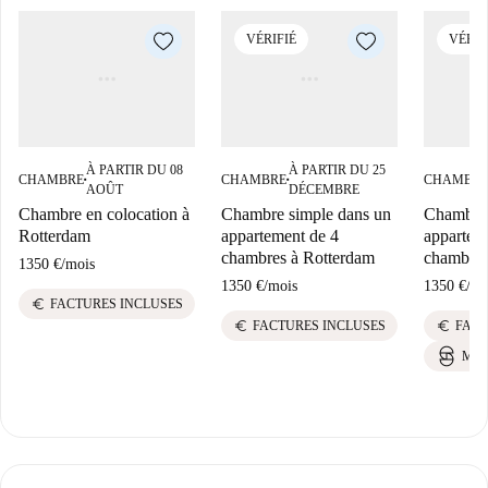
VÉRIFIÉ
VÉRIF
À PARTIR DU 08
À PARTIR DU 25
CHAMBRE
CHAMBRE
CHAMBR
■
■
AOÛT
DÉCEMBRE
Chambre en colocation à
Chambre simple dans un
Chambre 
Rotterdam
appartement de 4
appartem
chambres à Rotterdam
chambres
1350 €
/
mois
1350 €
/
mois
1350 €
/
mo
euro
FACTURES INCLUSES
euro
euro
FACTURES INCLUSES
FACT
MEI