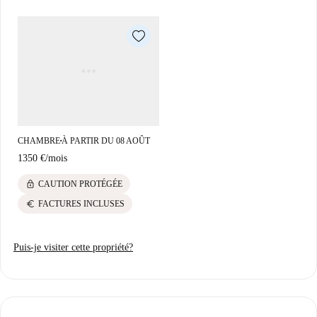
CHAMBRE
À PARTIR DU 08 AOÛT
■
1350 €
/
mois
lock
CAUTION PROTÉGÉE
euro
FACTURES INCLUSES
Puis-je visiter cette propriété?