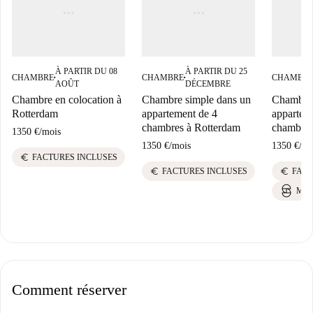
À PARTIR DU 08
À PARTIR DU 25
CHAMBRE
CHAMBRE
CHAMBR
■
■
AOÛT
DÉCEMBRE
Chambre en colocation à
Chambre simple dans un
Chambre 
Rotterdam
appartement de 4
appartem
chambres à Rotterdam
chambres
1350 €
/
mois
1350 €
/
mois
1350 €
/
mo
euro
FACTURES INCLUSES
euro
euro
FACTURES INCLUSES
FACT
MEI
Comment réserver