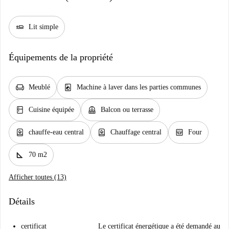
airline_seat_flat
Lit simple
Équipements de la propriété
chair
local_laundry_service
Meublé
Machine à laver dans les parties communes
kitchen
balcony
Cuisine équipée
Balcon ou terrasse
water_heater
water_heater
oven_gen
chauffe-eau central
Chauffage central
Four
square_foot
70 m2
Afficher toutes (13)
Détails
certificat
Le certificat énergétique a été demandé au