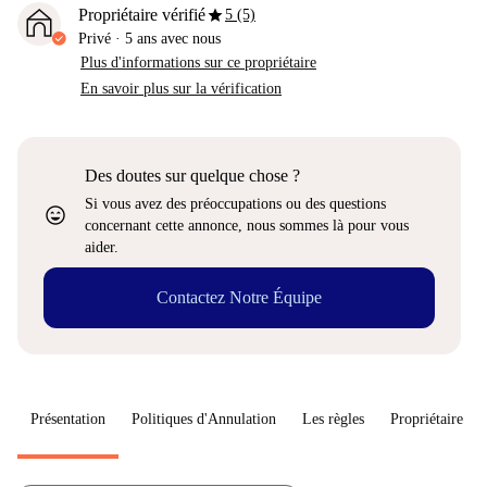
star
Propriétaire vérifié
5 (5)
Privé
·
5 ans
avec nous
Plus d'informations sur ce propriétaire
En savoir plus sur la vérification
Des doutes sur quelque chose ?
Si vous avez des préoccupations ou des questions
sentiment_very_satisfied
concernant cette annonce, nous sommes là pour vous
aider.
Contactez Notre Équipe
Présentation
Politiques d'Annulation
Les règles
Propriétaire