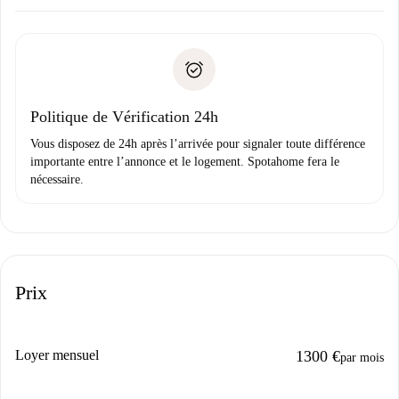
Accordez avec le propriétaire les détails de votre arrivée,
Documents requis si votre logement est «
Spotahome plus
remise des clés, etc.
».
Spotahome transférera le premier paiement au propriétaire
Pièce d’identité ou Passeport
uniquement si aucun problème n'est signalé.
Justificatif de solvabilité
Domiciliation bancaire
Politique de Vérification 24h
Vous disposez de 24h après l’arrivée pour signaler toute différence
importante entre l’annonce et le logement. Spotahome fera le
nécessaire.
Prix
Loyer mensuel
1300 €
par mois