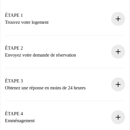
ÉTAPE 1
Trouvez votre logement
Processus de réservation 100% en ligne.
Logements et Propriétaires vérifiés.
Vous disposez à l’avance de toutes les informations
ÉTAPE 2
nécessaires.
Envoyez votre demande de réservation
Envoyez les informations essentielles sur votre profil et
votre mode de paiement.
Nous ne vous facturerons rien tant que le propriétaire
ÉTAPE 3
n’aura pas accepté.
Obtenez une réponse en moins de 24 heures
Le propriétaire dispose de 24 heures pour confirmer.
Si accepté, nous vous facturerons et vous mettrons en
contact avec le propriétaire.
ÉTAPE 4
Si refusé : aucun prélèvement et nous vous proposerons
Emménagement
d’autres options.