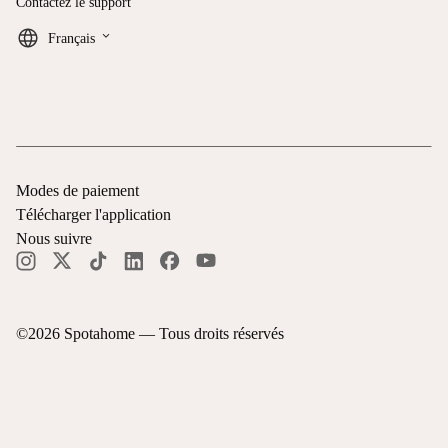
Contactez le support
keyboard_arrow_down
Français
Modes de paiement
Télécharger l'application
Nous suivre
©
2026
Spotahome —
Tous droits réservés