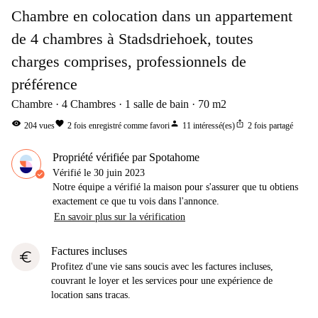
Chambre en colocation dans un appartement
de 4 chambres à Stadsdriehoek, toutes
charges comprises, professionnels de
préférence
Chambre
4
Chambres
1
salle de bain
70
m2
visibility
favorite
person
ios_share
204
vues
2
fois enregistré comme favori
11
intéressé(es)
2
fois partagé
Propriété vérifiée par Spotahome
Vérifié le
30 juin 2023
Notre équipe a vérifié la maison pour s'assurer que tu obtiens
exactement ce que tu vois dans l'annonce.
En savoir plus sur la vérification
Factures incluses
euro
Profitez d'une vie sans soucis avec les factures incluses,
couvrant le loyer et les services pour une expérience de
location sans tracas.