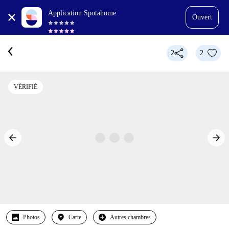
Application Spotahome
Ouvert
2
2
VÉRIFIÉ
Photos
Carte
Autres chambres