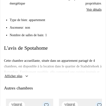
énergétique
propriétaire.
Voir détails
Type de bien: appartement
Ascenseur: non
Nombre de salles de bain: 1
L'avis de Spotahome
Cette chambre accueillante, située dans un appartement partagé de 4
chambres, est disponible à la location dans le quartier de Stadsdriehoek à
Rotterdam. Entièrement meublée, elle comprend une cuisine équipée et
keyboard_arrow_down
Afficher plus
un balcon ou une terrasse. De plus, pour votre tranquillité d'esprit, ce
logement a été vérifié par Spotahome. Toutes les charges sont comprises
Autres chambres
dans le loyer, ce qui en fait un choix idéal pour ceux qui recherchent à la
fois confort et praticité.
L'appartement se trouve dans le quartier animé de Stadsdriehoek à
VÉRIFIÉ
VÉRIFIÉ