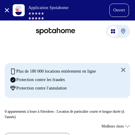
Application Spotahome
Ouvert
mobile
Plus de 180 000 locations entièrement en ligne
check_circle
Protection contre les fraudes
diamond
Protection contre l'annulation
0
appartements à louer à Aberdeen - Location de particulier courte et longue durée (à
l'année)