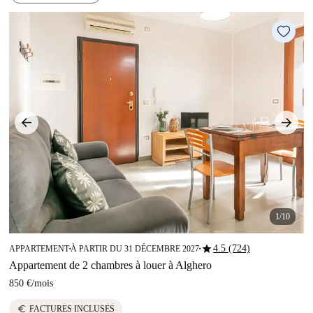
1/10
star
4.5 (724)
APPARTEMENT
À PARTIR DU 31 DÉCEMBRE 2027
■
■
Appartement de 2 chambres à louer à Alghero
850 €
/
mois
euro
FACTURES INCLUSES