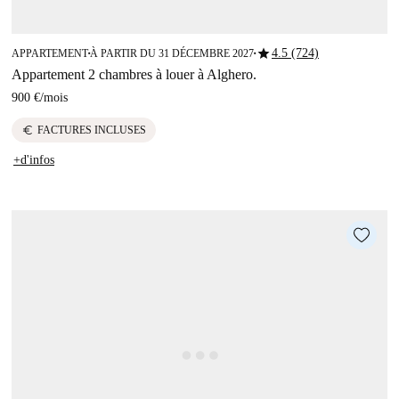
star
4.5 (724)
APPARTEMENT
À PARTIR DU 31 DÉCEMBRE 2027
■
■
Appartement 2 chambres à louer à Alghero.
900 €
/
mois
euro
FACTURES INCLUSES
+d'infos