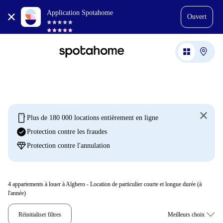
Application Spotahome
Ouvert
mobile
Plus de 180 000 locations entièrement en ligne
check_circle
Protection contre les fraudes
diamond
Protection contre l'annulation
4
appartements à louer à Alghero - Location de particulier courte et longue durée (à
l'année)
Réinitialiser filtres