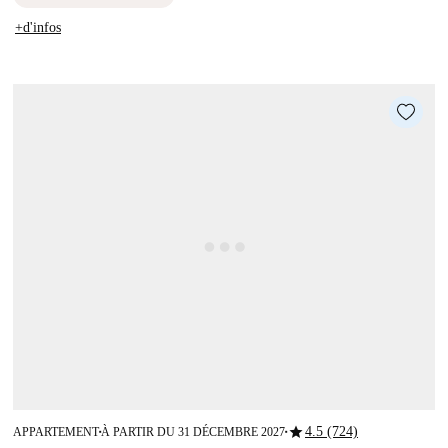
+d'infos
star
4.5 (724)
APPARTEMENT
À PARTIR DU 31 DÉCEMBRE 2027
■
■