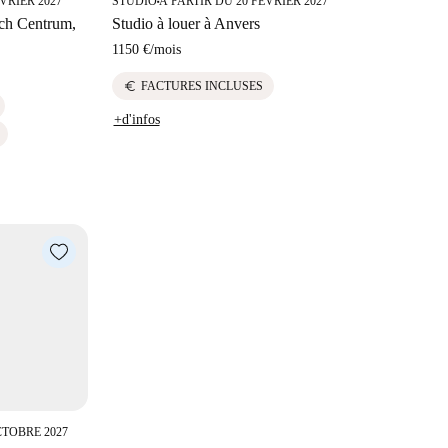
VRIER 2027
STUDIO
À PARTIR DU 20 FÉVRIER 2027
■
sch Centrum,
Studio à louer à Anvers
1150 €
/
mois
euro
FACTURES INCLUSES
+d'infos
CTOBRE 2027