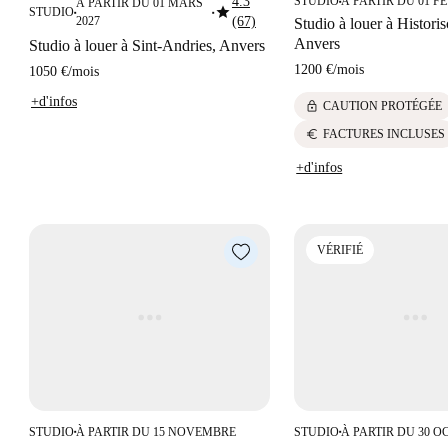
4.3
STUDIO
À PARTIR DU 01 FÉ
À PARTIR DU 01 MARS
■
star
STUDIO
■
■
2027
(67)
Studio à louer à Histori
Anvers
Studio à louer à Sint-Andries, Anvers
1200 €
/
mois
1050 €
/
mois
+d'infos
lock
CAUTION PROTÉGÉE
euro
FACTURES INCLUSES
+d'infos
VÉRIFIÉ
STUDIO
À PARTIR DU 15 NOVEMBRE
STUDIO
À PARTIR DU 30 O
■
■