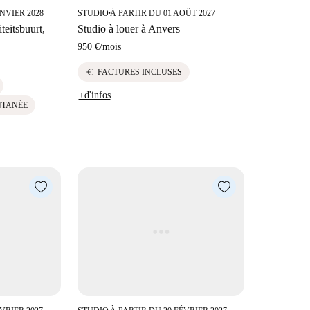
ANVIER 2028
STUDIO
À PARTIR DU 01 AOÛT 2027
■
teitsbuurt,
Studio à louer à Anvers
950 €
/
mois
euro
FACTURES INCLUSES
+d'infos
NTANÉE