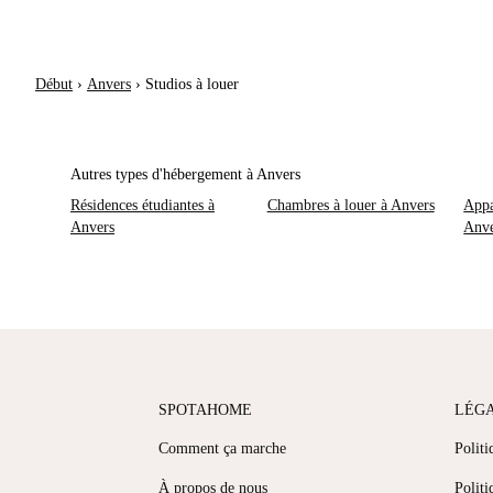
Début
›
Anvers
›
Studios à louer
Autres types d'hébergement à Anvers
Résidences étudiantes à
Chambres à louer à Anvers
Appa
Anvers
Anve
SPOTAHOME
LÉG
Comment ça marche
Politi
À propos de nous
Politi