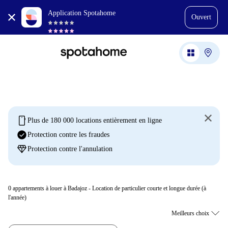
Application Spotahome
Ouvert
mobile
Plus de 180 000 locations entièrement en ligne
check_circle
Protection contre les fraudes
diamond
Protection contre l'annulation
0
appartements à louer à Badajoz - Location de particulier courte et longue durée (à
l'année)