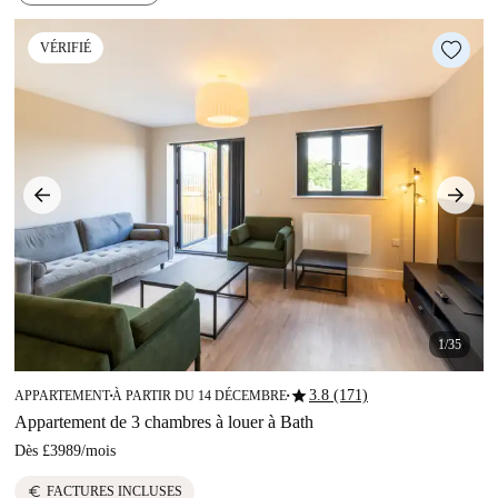
VÉRIFIÉ
1/35
star
3.8 (171)
APPARTEMENT
À PARTIR DU 14 DÉCEMBRE
■
■
Appartement de 3 chambres à louer à Bath
Dès
£3989
/
mois
euro
FACTURES INCLUSES