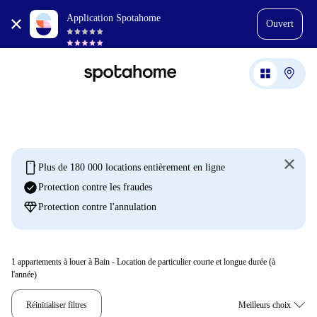
Application Spotahome
Ouvert
mobile
Plus de 180 000 locations entièrement en ligne
check_circle
Protection contre les fraudes
diamond
Protection contre l'annulation
1
appartements à louer à Bain - Location de particulier courte et longue durée (à
l'année)
Réinitialiser filtres