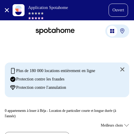
Application Spotahome
Ouvert
mobile
Plus de 180 000 locations entièrement en ligne
check_circle
Protection contre les fraudes
diamond
Protection contre l'annulation
0
appartements à louer à Béja - Location de particulier courte et longue durée (à
l'année)