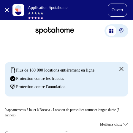
Application Spotahome
Ouvert
mobile
Plus de 180 000 locations entièrement en ligne
check_circle
Protection contre les fraudes
diamond
Protection contre l'annulation
0
appartements à louer à Brescia - Location de particulier courte et longue durée (à
l'année)