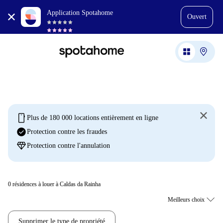
Application Spotahome
Ouvert
mobile
Plus de 180 000 locations entièrement en ligne
check_circle
Protection contre les fraudes
diamond
Protection contre l'annulation
0
résidences à louer à Caldas da Rainha
Supprimer le type de propriété