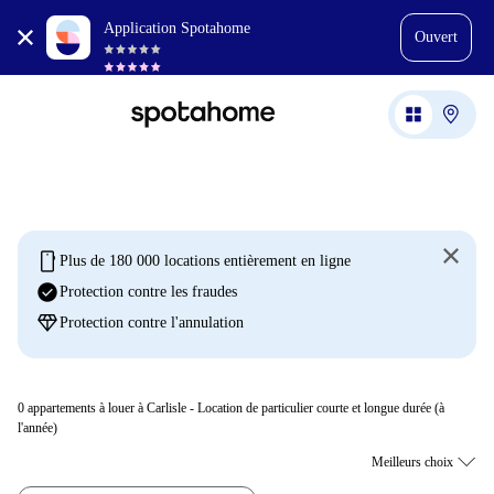
Application Spotahome
Ouvert
mobile
Plus de 180 000 locations entièrement en ligne
check_circle
Protection contre les fraudes
diamond
Protection contre l'annulation
0
appartements à louer à Carlisle - Location de particulier courte et longue durée (à
l'année)