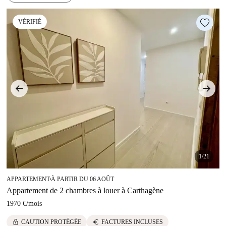
VÉRIFIÉ
1/21
APPARTEMENT
À PARTIR DU 06 AOÛT
■
Appartement de 2 chambres à louer à Carthagène
1970 €
/
mois
lock
euro
CAUTION PROTÉGÉE
FACTURES INCLUSES