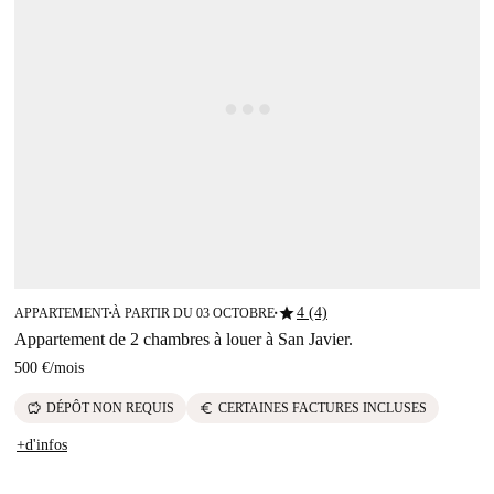
star
4 (4)
APPARTEMENT
À PARTIR DU 03 OCTOBRE
■
■
Appartement de 2 chambres à louer à San Javier.
500 €
/
mois
savings
euro
DÉPÔT NON REQUIS
CERTAINES FACTURES INCLUSES
+d'infos