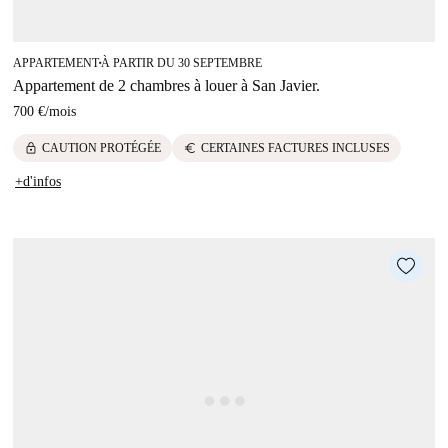
APPARTEMENT
À PARTIR DU 30 SEPTEMBRE
■
Appartement de 2 chambres à louer à San Javier.
700 €
/
mois
lock
euro
CAUTION PROTÉGÉE
CERTAINES FACTURES INCLUSES
+d'infos