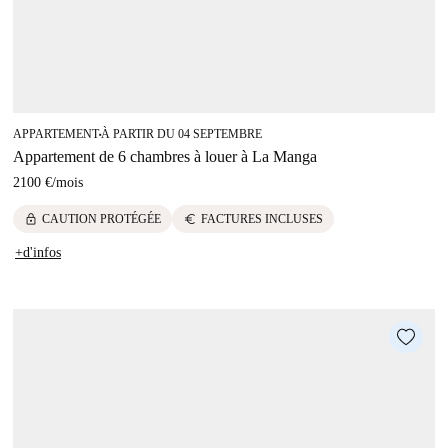
APPARTEMENT
À PARTIR DU 04 SEPTEMBRE
■
Appartement de 6 chambres à louer à La Manga
2100 €
/
mois
lock
euro
CAUTION PROTÉGÉE
FACTURES INCLUSES
+d'infos