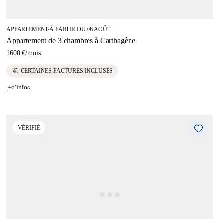
APPARTEMENT
À PARTIR DU 06 AOÛT
■
Appartement de 3 chambres à Carthagène
1600 €
/
mois
euro
CERTAINES FACTURES INCLUSES
+d'infos
VÉRIFIÉ