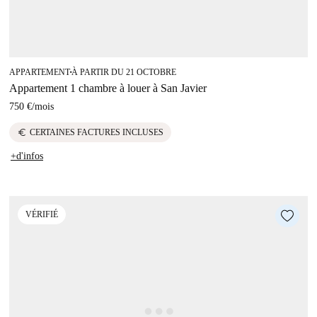
APPARTEMENT
À PARTIR DU 21 OCTOBRE
■
Appartement 1 chambre à louer à San Javier
750 €
/
mois
euro
CERTAINES FACTURES INCLUSES
+d'infos
VÉRIFIÉ