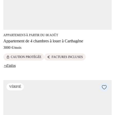
APPARTEMENT
À PARTIR DU 08 AOÛT
■
Appartement de 4 chambres à louer à Carthagène
3000 €
/
mois
lock
euro
CAUTION PROTÉGÉE
FACTURES INCLUSES
+d'infos
VÉRIFIÉ