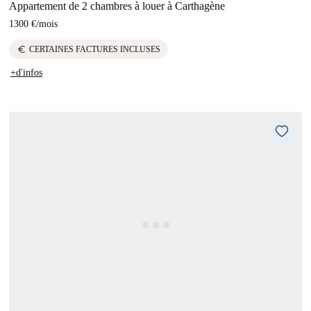
Appartement de 2 chambres à louer à Carthagène
1300 €
/
mois
euro
CERTAINES FACTURES INCLUSES
+d'infos