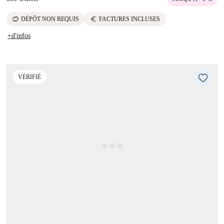
savings
euro
DÉPÔT NON REQUIS
FACTURES INCLUSES
+d'infos
VÉRIFIÉ