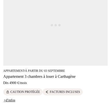
APPARTEMENT
À PARTIR DU 03 SEPTEMBRE
■
Appartement 3 chambres à louer à Carthagène
Dès
4900 €
/
mois
lock
euro
CAUTION PROTÉGÉE
FACTURES INCLUSES
+d'infos