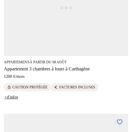
APPARTEMENT
À PARTIR DU 08 AOÛT
■
Appartement 3 chambres à louer à Carthagène
1200 €
/
mois
lock
euro
CAUTION PROTÉGÉE
FACTURES INCLUSES
+d'infos