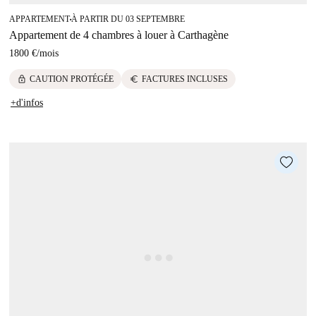
APPARTEMENT
À PARTIR DU 03 SEPTEMBRE
■
Appartement de 4 chambres à louer à Carthagène
1800 €
/
mois
lock
euro
CAUTION PROTÉGÉE
FACTURES INCLUSES
+d'infos