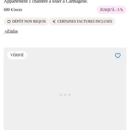
Appartement 1 chambre à louer à Carthagène.
680 €
/
mois
JUSQU'À - 5 %
savings
euro
DÉPÔT NON REQUIS
CERTAINES FACTURES INCLUSES
+d'infos
VÉRIFIÉ