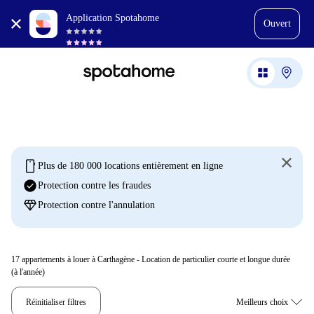
Application Spotahome
Ouvert
mobile
Plus de 180 000 locations entièrement en ligne
check_circle
Protection contre les fraudes
diamond
Protection contre l'annulation
17
appartements à louer à Carthagène - Location de particulier courte et longue durée
(à l'année)
Réinitialiser filtres