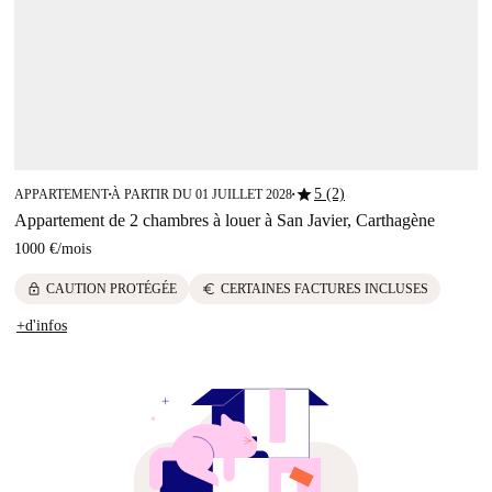
star
5 (2)
APPARTEMENT
À PARTIR DU 01 JUILLET 2028
■
■
Appartement de 2 chambres à louer à San Javier, Carthagène
1000 €
/
mois
lock
euro
CAUTION PROTÉGÉE
CERTAINES FACTURES INCLUSES
+d'infos