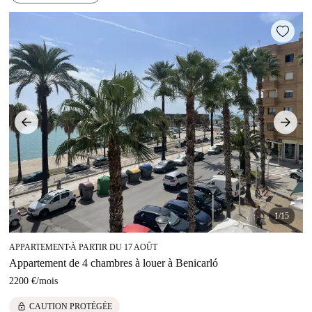
1/15
APPARTEMENT
À PARTIR DU 17 AOÛT
■
Appartement de 4 chambres à louer à Benicarló
2200 €
/
mois
lock
CAUTION PROTÉGÉE