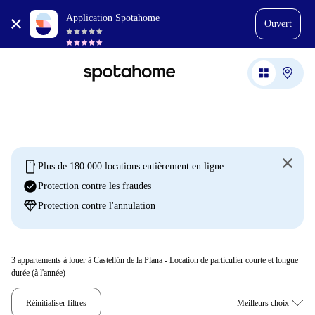
Application Spotahome
Ouvert
mobile
Plus de 180 000 locations entièrement en ligne
check_circle
Protection contre les fraudes
diamond
Protection contre l'annulation
3
appartements à louer à Castellón de la Plana - Location de particulier courte et longue
durée (à l'année)
Réinitialiser filtres