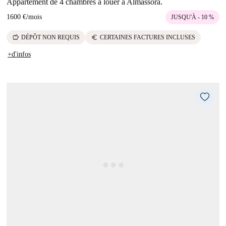
Appartement de 4 chambres à louer à Almassora.
1600 €
/
mois
JUSQU'À - 10 %
savings
euro
DÉPÔT NON REQUIS
CERTAINES FACTURES INCLUSES
+d'infos