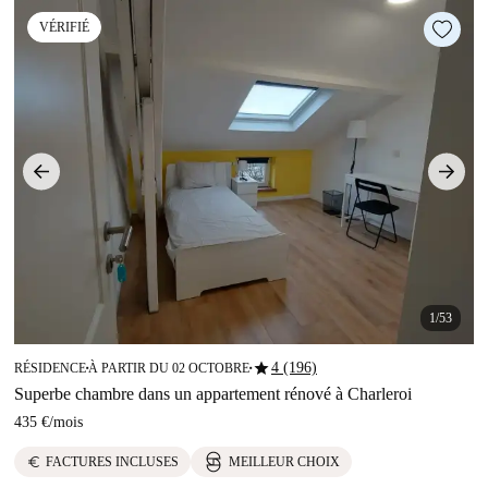
VÉRIFIÉ
1/53
star
4 (196)
RÉSIDENCE
À PARTIR DU 02 OCTOBRE
■
■
Superbe chambre dans un appartement rénové à Charleroi
435 €
/
mois
euro
FACTURES INCLUSES
MEILLEUR CHOIX