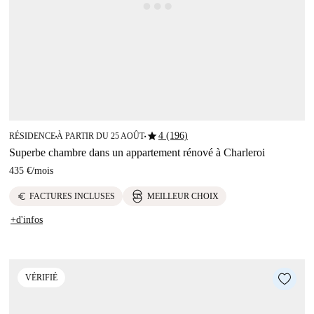
star
4 (196)
RÉSIDENCE
À PARTIR DU 25 AOÛT
■
■
Superbe chambre dans un appartement rénové à Charleroi
435 €
/
mois
euro
FACTURES INCLUSES
MEILLEUR CHOIX
+d'infos
VÉRIFIÉ