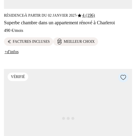
star
4 (196)
RÉSIDENCE
À PARTIR DU 02 JANVIER 2027
■
■
Superbe chambre dans un appartement rénové à Charleroi
490 €
/
mois
euro
FACTURES INCLUSES
MEILLEUR CHOIX
+d'infos
VÉRIFIÉ