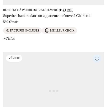
star
4 (196)
RÉSIDENCE
À PARTIR DU 02 SEPTEMBRE
■
■
Superbe chambre dans un appartement rénové à Charleroi
530 €
/
mois
euro
FACTURES INCLUSES
MEILLEUR CHOIX
+d'infos
VÉRIFIÉ