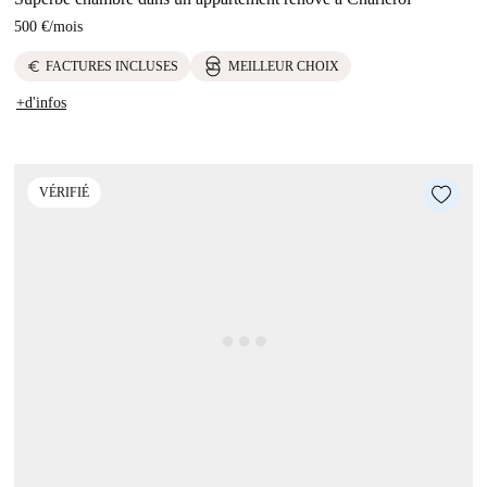
500 €
/
mois
euro
FACTURES INCLUSES
MEILLEUR CHOIX
+d'infos
VÉRIFIÉ