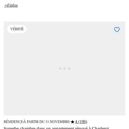
+d'infos
VÉRIFIÉ
star
4 (196)
RÉSIDENCE
À PARTIR DU 11 NOVEMBRE
■
■
Superbe chambre dans un appartement rénové à Charleroi