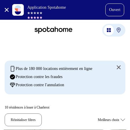
Application Spotahome
Ouvert
mobile
Plus de 180 000 locations entièrement en ligne
check_circle
Protection contre les fraudes
diamond
Protection contre l'annulation
10
résidences à louer à Charleroi
Réinitialiser filtres