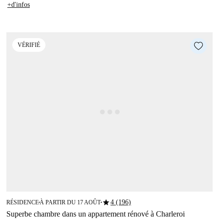
+d'infos
VÉRIFIÉ
star
4 (196)
RÉSIDENCE
À PARTIR DU 17 AOÛT
■
■
Superbe chambre dans un appartement rénové à Charleroi