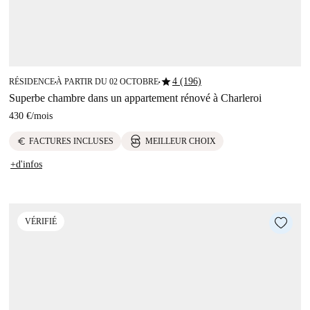
star
4 (196)
RÉSIDENCE
À PARTIR DU 02 OCTOBRE
■
■
Superbe chambre dans un appartement rénové à Charleroi
430 €
/
mois
euro
FACTURES INCLUSES
MEILLEUR CHOIX
+d'infos
VÉRIFIÉ