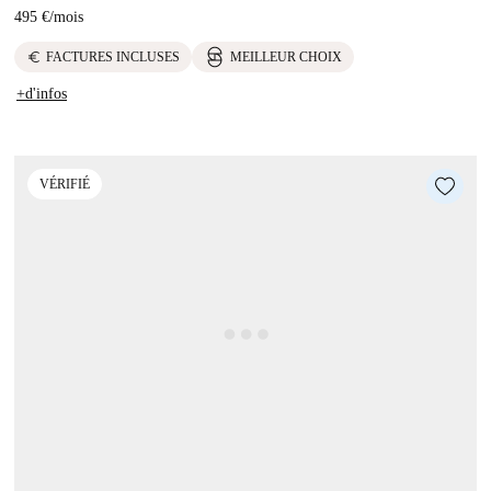
495 €
/
mois
euro
FACTURES INCLUSES
MEILLEUR CHOIX
+d'infos
VÉRIFIÉ