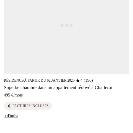
star
4 (196)
RÉSIDENCE
À PARTIR DU 02 JANVIER 2027
■
■
Superbe chambre dans un appartement rénové à Charleroi
495 €
/
mois
euro
FACTURES INCLUSES
+d'infos