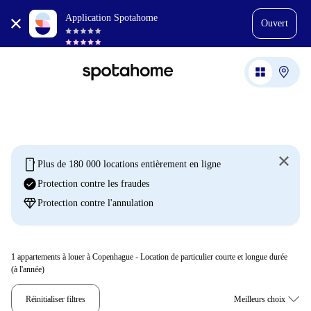
Application Spotahome
Ouvert
mobile
Plus de 180 000 locations entièrement en ligne
check_circle
Protection contre les fraudes
diamond
Protection contre l'annulation
1
appartements à louer à Copenhague - Location de particulier courte et longue durée
(à l'année)
Réinitialiser filtres