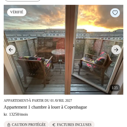
VÉRIFIÉ
1/25
APPARTEMENT
À PARTIR DU 01 AVRIL 2027
■
Appartement 1 chambre à louer à Copenhague
kr. 13250
/
mois
lock
euro
CAUTION PROTÉGÉE
FACTURES INCLUSES