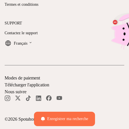
Termes et conditions
SUPPORT
Contactez le support
keyboard_arrow_down
Français
Modes de paiement
Télécharger l'application
Nous suivre
Enregistrer ma recherche
©
2026
Spotahome —
Tous droits réservés