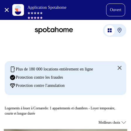
Application Spotahome
Ouvert
mobile
Plus de 180 000 locations entièrement en ligne
check_circle
Protection contre les fraudes
diamond
Protection contre l'annulation
Logements à louer à Cornaredo:
1
appartements et chambres - Loyer temporaire,
courte et longue durée