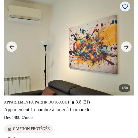
1/50
star
3.8 (21)
APPARTEMENT
À PARTIR DU 06 AOÛT
■
■
Appartement 1 chambre à louer à Cornaredo
Dès
1400 €
/
mois
lock
CAUTION PROTÉGÉE