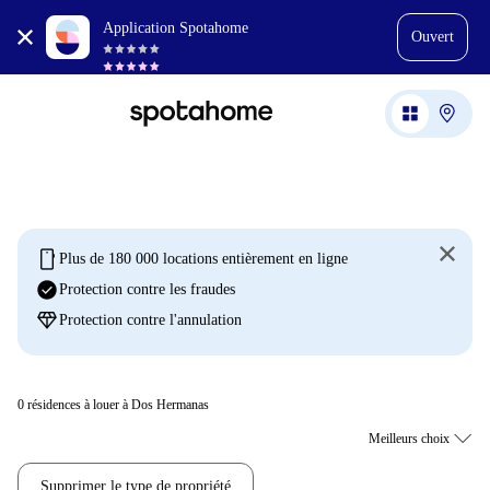
Application Spotahome
Ouvert
mobile
Plus de 180 000 locations entièrement en ligne
check_circle
Protection contre les fraudes
diamond
Protection contre l'annulation
0
résidences à louer à Dos Hermanas
Supprimer le type de propriété