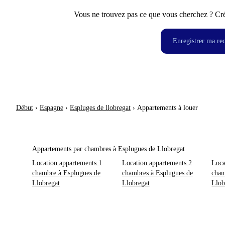
Vous ne trouvez pas ce que vous cherchez ? Crée
Enregistrer ma re
Début
›
Espagne
›
Espluges de llobregat
›
Appartements à louer
Appartements par chambres à Esplugues de Llobregat
Location appartements 1
Location appartements 2
Loca
chambre à Esplugues de
chambres à Esplugues de
cham
Llobregat
Llobregat
Llob