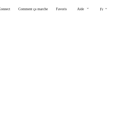
keyboard_arrow_down
keyboard_arrow_down
Connect
Comment ça marche
Favoris
Aide
Fr