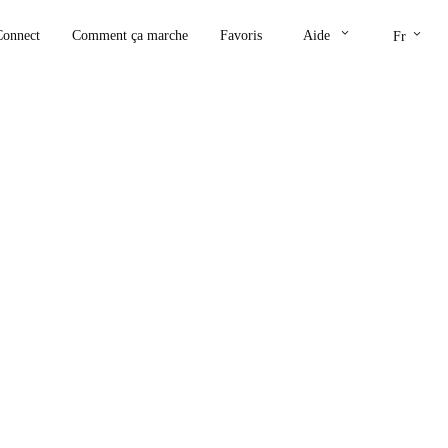
keyboard_arrow_down
keyboard_arrow_down
Connect
Comment ça marche
Favoris
Aide
Fr