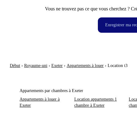
Vous ne trouvez pas ce que vous cherchez ? Crée
Enregistrer ma re
Début
›
Royaume-uni
›
Exeter
›
Appartements à louer
›
Location t3
Appartements par chambres à Exeter
Appartements à louer à
Location appartements 1
Loca
Exeter
chambre à Exeter
cham