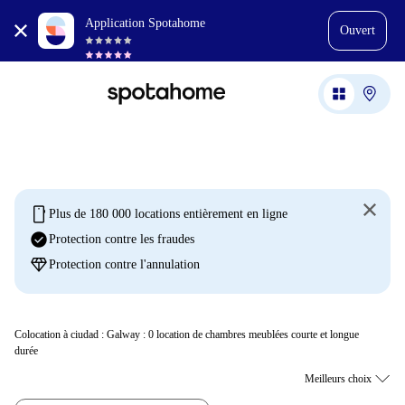
Application Spotahome
Ouvert
mobile
Plus de 180 000 locations entièrement en ligne
check_circle
Protection contre les fraudes
diamond
Protection contre l'annulation
Colocation à ciudad : Galway :
0
location de chambres meublées courte et longue
durée