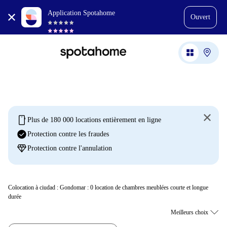
Application Spotahome
Ouvert
mobile
Plus de 180 000 locations entièrement en ligne
check_circle
Protection contre les fraudes
diamond
Protection contre l'annulation
Colocation à ciudad : Gondomar :
0
location de chambres meublées courte et longue
durée