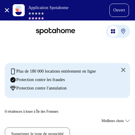
Application Spotahome
Ouvert
mobile
Plus de 180 000 locations entièrement en ligne
check_circle
Protection contre les fraudes
diamond
Protection contre l'annulation
0
résidences à louer à Île des Femmes
Supprimer le type de propriété