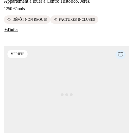
Appartement à louer à Centro Histórico, Jerez
1250 €
/
mois
savings
euro
DÉPÔT NON REQUIS
FACTURES INCLUSES
+d'infos
VÉRIFIÉ