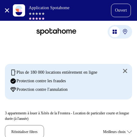
Application Spotahome
Ouvert
mobile
Plus de 180 000 locations entièrement en ligne
check_circle
Protection contre les fraudes
diamond
Protection contre l'annulation
3
appartements à louer à Xérès de la Frontera - Location de particulier courte et longue
durée (à l'année)
Réinitialiser filtres