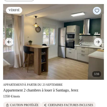
VÉRIFIÉ
1/16
APPARTEMENT
À PARTIR DU 23 SEPTEMBRE
■
Appartement 2 chambres à louer à Santiago, Jerez
1350 €
/
mois
lock
euro
CAUTION PROTÉGÉE
CERTAINES FACTURES INCLUSES