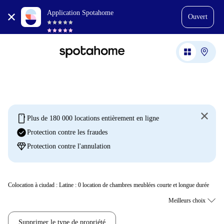
Application Spotahome
Ouvert
mobile
Plus de 180 000 locations entièrement en ligne
check_circle
Protection contre les fraudes
diamond
Protection contre l'annulation
Colocation à ciudad : Latine :
0
location de chambres meublées courte et longue durée
Supprimer le type de propriété