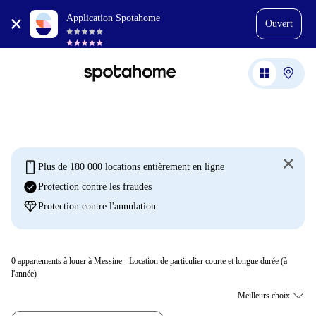
Application Spotahome
Ouvert
mobile
Plus de 180 000 locations entièrement en ligne
check_circle
Protection contre les fraudes
diamond
Protection contre l'annulation
0
appartements à louer à Messine - Location de particulier courte et longue durée (à
l'année)