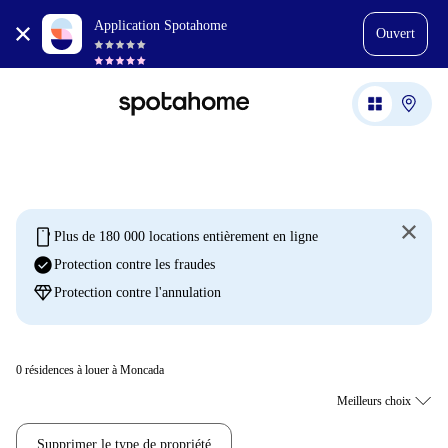
Application Spotahome
Ouvert
mobile
Plus de 180 000 locations entièrement en ligne
check_circle
Protection contre les fraudes
diamond
Protection contre l'annulation
0
résidences à louer à Moncada
Supprimer le type de propriété