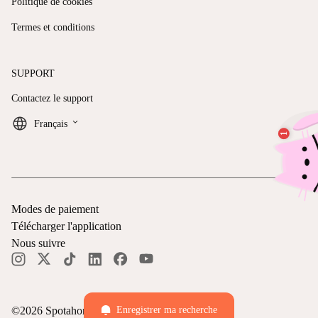
Politique de cookies
Termes et conditions
SUPPORT
Contactez le support
keyboard_arrow_down
Français
Modes de paiement
Télécharger l'application
Nous suivre
©
2026
Spotahome —
Tous droits réservés
Enregistrer ma recherche