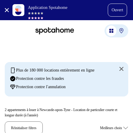
Application Spotahome
Ouvert
mobile
Plus de 180 000 locations entièrement en ligne
check_circle
Protection contre les fraudes
diamond
Protection contre l'annulation
2
appartements à louer à Newcastle-upon-Tyne - Location de particulier courte et
longue durée (à l'année)
Réinitialiser filtres