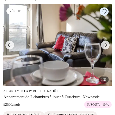
VÉRIFIÉ
1/23
APPARTEMENT
À PARTIR DU 06 AOÛT
■
Appartement de 2 chambres à louer à Ouseburn, Newcastle
£2500
/
mois
JUSQU'À - 10 %
lock
electric_bolt
CAUTION PROTÉGÉE
RÉSERVATION INSTANTANÉE