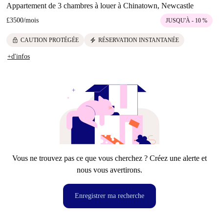
Appartement de 3 chambres à louer à Chinatown, Newcastle
£3500
/
mois
JUSQU'À - 10 %
lock
electric_bolt
CAUTION PROTÉGÉE
RÉSERVATION INSTANTANÉE
+d'infos
Vous ne trouvez pas ce que vous cherchez ? Créez une alerte et
nous vous avertirons.
Enregistrer ma recherche