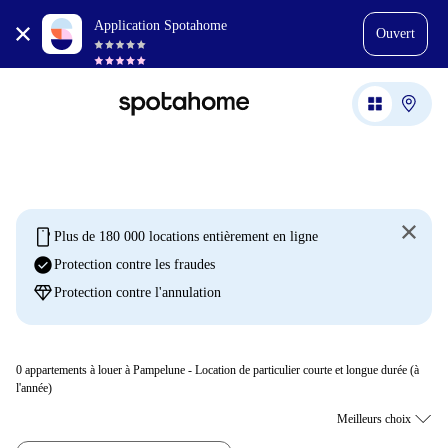
Application Spotahome
Ouvert
mobile
Plus de 180 000 locations entièrement en ligne
check_circle
Protection contre les fraudes
diamond
Protection contre l'annulation
0
appartements à louer à Pampelune - Location de particulier courte et longue durée (à
l'année)