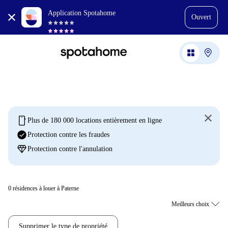
Application Spotahome
Ouvert
mobile
Plus de 180 000 locations entièrement en ligne
check_circle
Protection contre les fraudes
diamond
Protection contre l'annulation
0
résidences à louer à Paterne
Supprimer le type de propriété