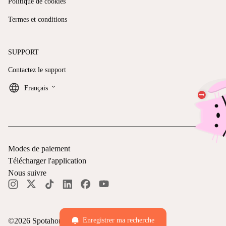
Politique de cookies
Termes et conditions
SUPPORT
Contactez le support
keyboard_arrow_down
Français
Modes de paiement
Télécharger l'application
Nous suivre
©
2026
Spotahome —
Tous droits réservés
Enregistrer ma recherche