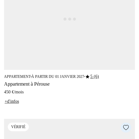
star
5 (6)
APPARTEMENT
À PARTIR DU 01 JANVIER 2027
■
■
Appartement à Pérouse
450 €
/
mois
+d'infos
VÉRIFIÉ