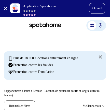
Application Spotahome
Ouvert
mobile
Plus de 180 000 locations entièrement en ligne
check_circle
Protection contre les fraudes
diamond
Protection contre l'annulation
8
appartements à louer à Pérouse - Location de particulier courte et longue durée (à
l'année)
Réinitialiser filtres