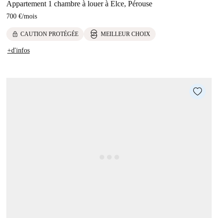
Appartement 1 chambre à louer à Elce, Pérouse
700 €
/
mois
lock
CAUTION PROTÉGÉE
MEILLEUR CHOIX
+d'infos