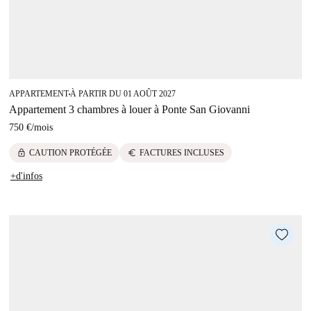
APPARTEMENT
À PARTIR DU 01 AOÛT 2027
■
Appartement 3 chambres à louer à Ponte San Giovanni
750 €
/
mois
lock
euro
CAUTION PROTÉGÉE
FACTURES INCLUSES
+d'infos