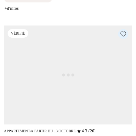
+d'infos
VÉRIFIÉ
star
4.3 (26)
APPARTEMENT
À PARTIR DU 13 OCTOBRE
■
■