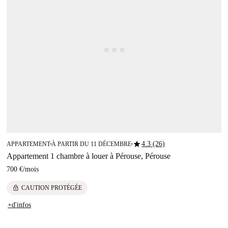
star
4.3 (26)
APPARTEMENT
À PARTIR DU 11 DÉCEMBRE
■
■
Appartement 1 chambre à louer à Pérouse, Pérouse
700 €
/
mois
lock
CAUTION PROTÉGÉE
+d'infos