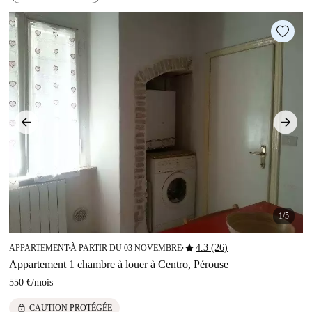
1/5
star
4.3 (26)
APPARTEMENT
À PARTIR DU 03 NOVEMBRE
■
■
Appartement 1 chambre à louer à Centro, Pérouse
550 €
/
mois
lock
CAUTION PROTÉGÉE