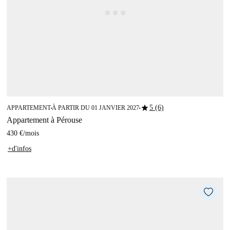
star
5 (6)
APPARTEMENT
À PARTIR DU 01 JANVIER 2027
■
■
Appartement à Pérouse
430 €
/
mois
+d'infos