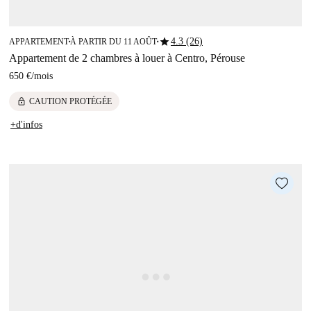
star
4.3 (26)
APPARTEMENT
À PARTIR DU 11 AOÛT
■
■
Appartement de 2 chambres à louer à Centro, Pérouse
650 €
/
mois
lock
CAUTION PROTÉGÉE
+d'infos