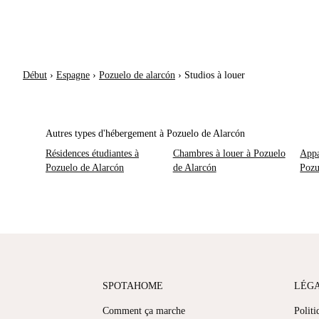
Début
›
Espagne
›
Pozuelo de alarcón
›
Studios à louer
Autres types d'hébergement à Pozuelo de Alarcón
Résidences étudiantes à
Chambres à louer à Pozuelo
Appa
Pozuelo de Alarcón
de Alarcón
Pozu
SPOTAHOME
LÉG
Comment ça marche
Politi