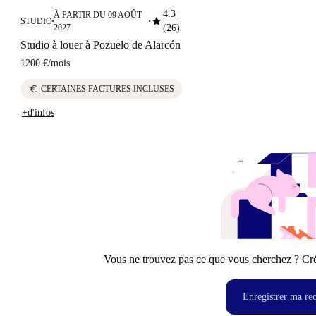
4.3
À PARTIR DU 09 AOÛT
star
STUDIO
■
■
2027
(26)
Studio à louer à Pozuelo de Alarcón
1200 €
/
mois
euro
CERTAINES FACTURES INCLUSES
+d'infos
Vous ne trouvez pas ce que vous cherchez ? Crée
Enregistrer ma re