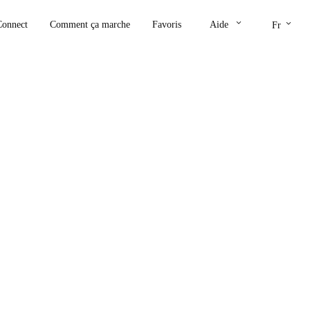
keyboard_arrow_down
keyboard_arrow_down
Connect
Comment ça marche
Favoris
Aide
Fr