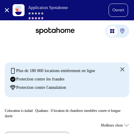
Application Spotahome
Ouvert
mobile
Plus de 180 000 locations entièrement en ligne
check_circle
Protection contre les fraudes
diamond
Protection contre l'annulation
Colocation à ciudad : Qualiano :
0
location de chambres meublées courte et longue
durée