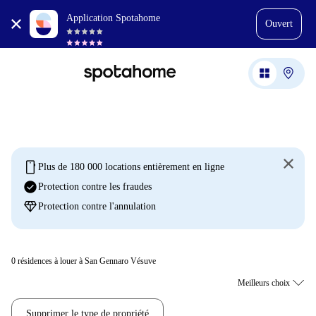
Application Spotahome
Ouvert
mobile
Plus de 180 000 locations entièrement en ligne
check_circle
Protection contre les fraudes
diamond
Protection contre l'annulation
0
résidences à louer à San Gennaro Vésuve
Supprimer le type de propriété