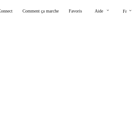
keyboard_arrow_down
keyboard_arrow_down
Connect
Comment ça marche
Favoris
Aide
Fr