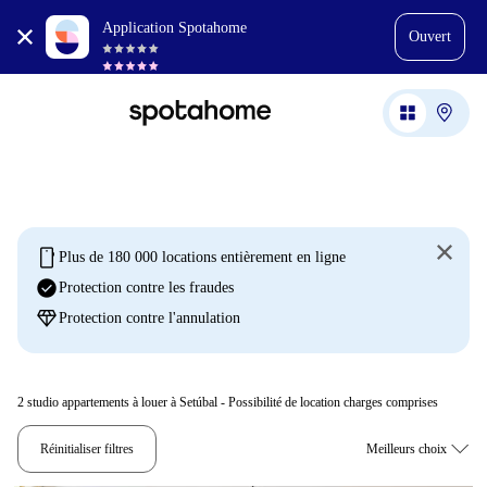
Application Spotahome
Ouvert
mobile
Plus de 180 000 locations entièrement en ligne
check_circle
Protection contre les fraudes
diamond
Protection contre l'annulation
2
studio appartements à louer à Setúbal - Possibilité de location charges comprises
Réinitialiser filtres