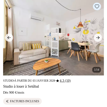
1/14
star
4.3 (10)
STUDIO
À PARTIR DU 03 JANVIER 2028
■
■
Studio à louer à Setúbal
Dès
900 €
/
mois
euro
FACTURES INCLUSES