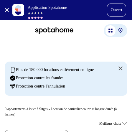
Application Spotahome
Ouvert
mobile
Plus de 180 000 locations entièrement en ligne
check_circle
Protection contre les fraudes
diamond
Protection contre l'annulation
0
appartements à louer à Sitges - Location de particulier courte et longue durée (à
l'année)