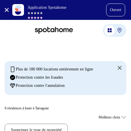
Application Spotahome
Ouvert
mobile
Plus de 180 000 locations entièrement en ligne
check_circle
Protection contre les fraudes
diamond
Protection contre l'annulation
0
résidences à louer à Tarragone
Supprimer le type de propriété