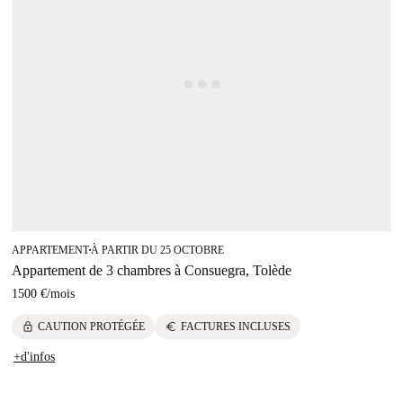
APPARTEMENT
À PARTIR DU 25 OCTOBRE
■
Appartement de 3 chambres à Consuegra, Tolède
1500 €
/
mois
lock
euro
CAUTION PROTÉGÉE
FACTURES INCLUSES
+d'infos