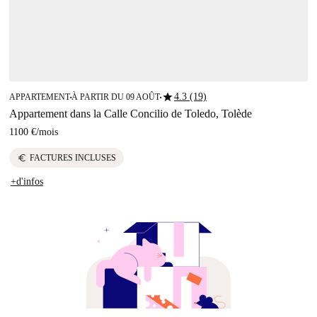
star
4.3 (19)
APPARTEMENT
À PARTIR DU 09 AOÛT
■
■
Appartement dans la Calle Concilio de Toledo, Tolède
1100 €
/
mois
euro
FACTURES INCLUSES
+d'infos