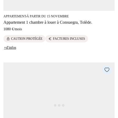
APPARTEMENT
À PARTIR DU 15 NOVEMBRE
■
Appartement 1 chambre à louer à Consuegra, Tolède.
1080 €
/
mois
lock
euro
CAUTION PROTÉGÉE
FACTURES INCLUSES
+d'infos