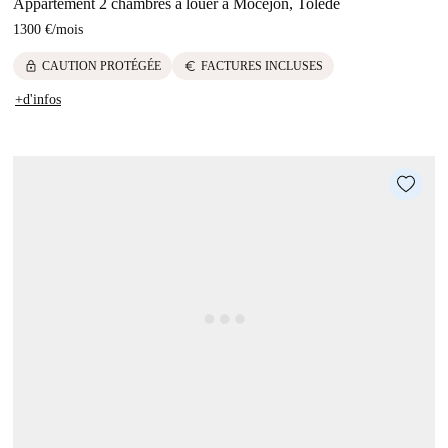
Appartement 2 chambres à louer à Mocejón, Tolède
1300 €
/
mois
lock
euro
CAUTION PROTÉGÉE
FACTURES INCLUSES
+d'infos