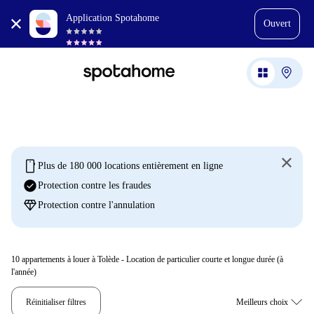
Application Spotahome
Ouvert
mobile
Plus de 180 000 locations entièrement en ligne
check_circle
Protection contre les fraudes
diamond
Protection contre l'annulation
10
appartements à louer à Tolède - Location de particulier courte et longue durée (à
l'année)
Réinitialiser filtres