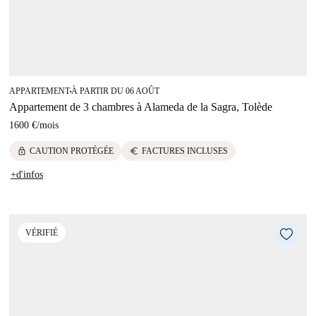
APPARTEMENT
À PARTIR DU 06 AOÛT
■
Appartement de 3 chambres à Alameda de la Sagra, Tolède
1600 €
/
mois
lock
euro
CAUTION PROTÉGÉE
FACTURES INCLUSES
+d'infos
VÉRIFIÉ