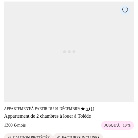
star
5 (1)
APPARTEMENT
À PARTIR DU 01 DÉCEMBRE
■
■
Appartement de 2 chambres à louer à Tolède
1300 €
/
mois
JUSQU'À - 10 %
lock
euro
CAUTION PROTÉGÉE
FACTURES INCLUSES