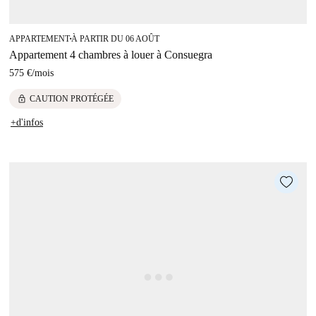
APPARTEMENT
À PARTIR DU 06 AOÛT
■
Appartement 4 chambres à louer à Consuegra
575 €
/
mois
lock
CAUTION PROTÉGÉE
+d'infos