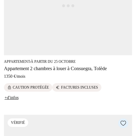
APPARTEMENT
À PARTIR DU 25 OCTOBRE
■
Appartement 2 chambres à louer à Consuegra, Tolède
1350 €
/
mois
lock
euro
CAUTION PROTÉGÉE
FACTURES INCLUSES
+d'infos
VÉRIFIÉ