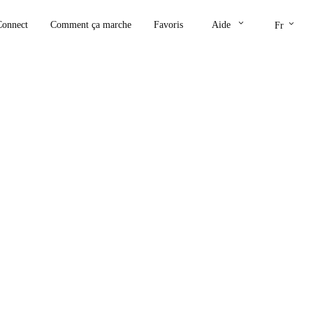
keyboard_arrow_down
keyboard_arrow_down
Connect
Comment ça marche
Favoris
Aide
Fr