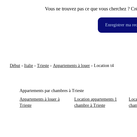
Vous ne trouvez pas ce que vous cherchez ? Crée
Enregistrer ma re
Début
›
Italie
›
Trieste
›
Appartements à louer
›
Location t4
Appartements par chambres à Trieste
Appartements à louer à
Location appartements 1
Loca
Trieste
chambre à Trieste
cham