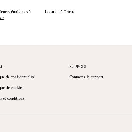
dences étudiantes à
Location à Trieste
ste
AL
SUPPORT
que de confidentialité
Contactez le support
que de cookies
s et conditions