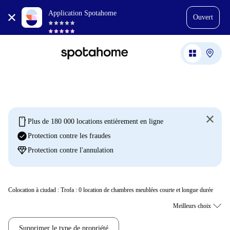
Application Spotahome
Ouvert
mobile
Plus de 180 000 locations entièrement en ligne
check_circle
Protection contre les fraudes
diamond
Protection contre l'annulation
Colocation à ciudad : Trofa :
0
location de chambres meublées courte et longue durée
Supprimer le type de propriété