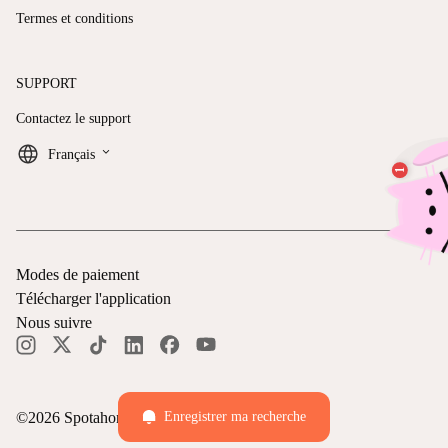
Termes et conditions
SUPPORT
Contactez le support
keyboard_arrow_down
Français
Modes de paiement
Télécharger l'application
Nous suivre
©
2026
Spotahome —
Tous droits réservés
Enregistrer ma recherche