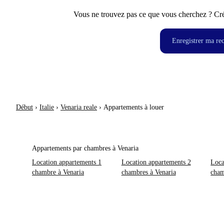
Vous ne trouvez pas ce que vous cherchez ? Crée
Enregistrer ma re
Début
›
Italie
›
Venaria reale
›
Appartements à louer
Appartements par chambres à Venaria
Location appartements 1
Location appartements 2
Loca
chambre à Venaria
chambres à Venaria
cham