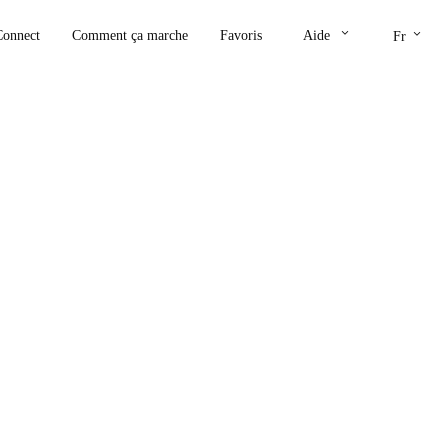
keyboard_arrow_down
keyboard_arrow_down
Connect
Comment ça marche
Favoris
Aide
Fr