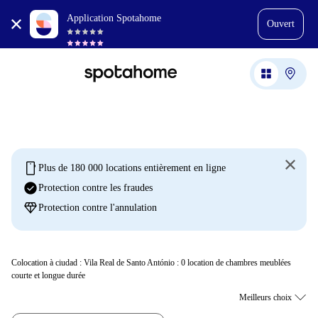
Application Spotahome
Ouvert
mobile
Plus de 180 000 locations entièrement en ligne
check_circle
Protection contre les fraudes
diamond
Protection contre l'annulation
Colocation à ciudad : Vila Real de Santo António :
0
location de chambres meublées
courte et longue durée