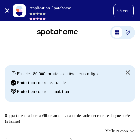
Application Spotahome
Ouvert
mobile
Plus de 180 000 locations entièrement en ligne
check_circle
Protection contre les fraudes
diamond
Protection contre l'annulation
0
appartements à louer à Villeurbanne - Location de particulier courte et longue durée
(à l'année)