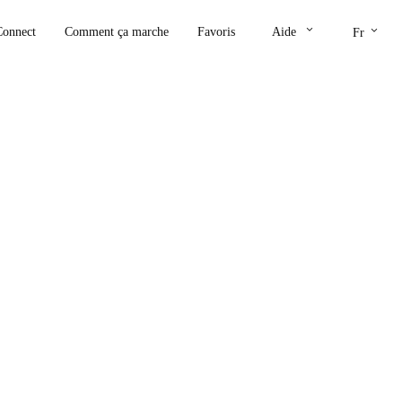
keyboard_arrow_down
keyboard_arrow_down
Connect
Comment ça marche
Favoris
Aide
Fr