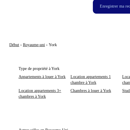
Enregistrer ma re
Début
›
Royaume-uni
›
York
Type de propriété à York
Appartements à louer à York
Location appartements 1
Loca
chambre à York
cham
Location appartements 3+
Chambres à louer à York
Stud
chambres à York