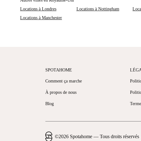
Autres villes en Royaume-Uni
Locations à Londres
Locations à Nottingham
Loca
Locations à Manchester
SPOTAHOME
LÉG
Comment ça marche
Politi
À propos de nous
Politi
Blog
Terme
©
2026
Spotahome —
Tous droits réservés